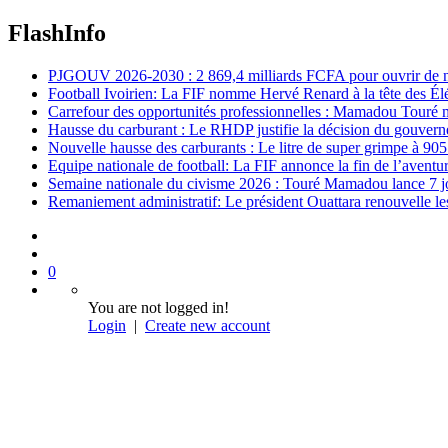
FlashInfo
PJGOUV 2026-2030 : 2 869,4 milliards FCFA pour ouvrir de nouv
Football Ivoirien: La FIF nomme Hervé Renard à la tête des Él
Carrefour des opportunités professionnelles : Mamadou Touré m
Hausse du carburant : Le RHDP justifie la décision du gouver
Nouvelle hausse des carburants : Le litre de super grimpe à 9
Equipe nationale de football: La FIF annonce la fin de l’avent
Semaine nationale du civisme 2026 : Touré Mamadou lance 7 jou
Remaniement administratif: Le président Ouattara renouvelle les 
0
You are not logged in!
Login
|
Create new account