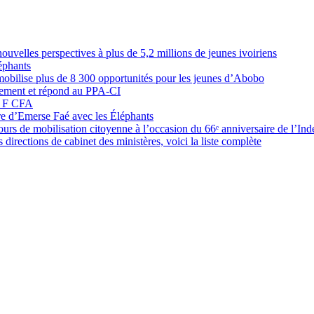
elles perspectives à plus de 5,2 millions de jeunes ivoiriens
éphants
obilise plus de 8 300 opportunités pour les jeunes d’Abobo
nement et répond au PPA-CI
05 F CFA
ure d’Emerse Faé avec les Éléphants
rs de mobilisation citoyenne à l’occasion du 66ᵉ anniversaire de l’In
directions de cabinet des ministères, voici la liste complète