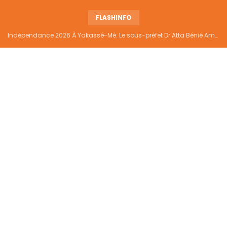
FLASHINFO
Indépendance 2026 À Yakassé-Mé: Le sous-préfet Dr Atta Bénié Amédé appelle à l’unité, à la sécurité et au développement