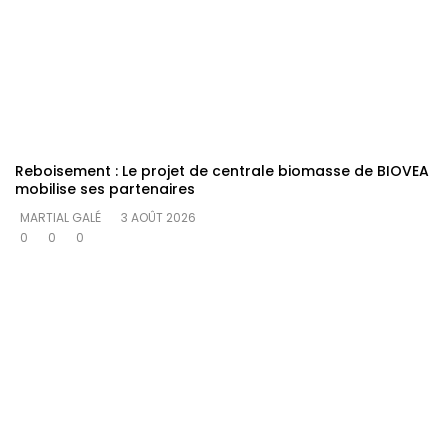
Reboisement : Le projet de centrale biomasse de BIOVEA
mobilise ses partenaires
MARTIAL GALÉ
3 AOÛT 2026
0
0
0