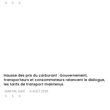
0
0
0
Hausse des prix du carburant : Gouvernement,
transporteurs et consommateurs relancent le dialogue,
les tarifs de transport maintenus
MARTIAL GALÉ
4 AOÛT 2026
0
0
0