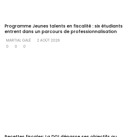
Programme Jeunes talents en fiscalité : six étudiants
entrent dans un parcours de professionnalisation
MARTIAL GALÉ
2 AOÛT 2026
0
0
0
Recettes fiscales: La DGI dépasse ses objectifs au