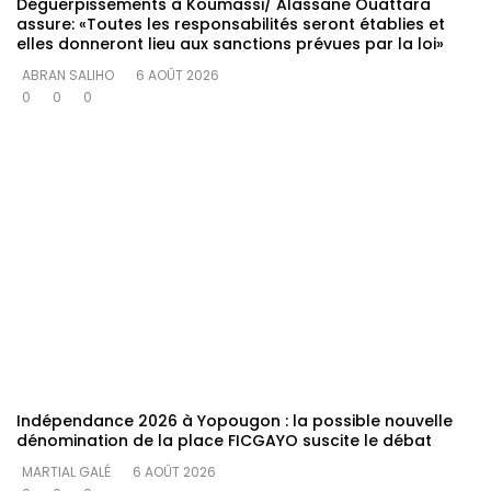
Déguerpissements à Koumassi/ Alassane Ouattara
assure: «Toutes les responsabilités seront établies et
elles donneront lieu aux sanctions prévues par la loi»
ABRAN SALIHO
6 AOÛT 2026
0
0
0
Indépendance 2026 à Yopougon : la possible nouvelle
dénomination de la place FICGAYO suscite le débat
MARTIAL GALÉ
6 AOÛT 2026