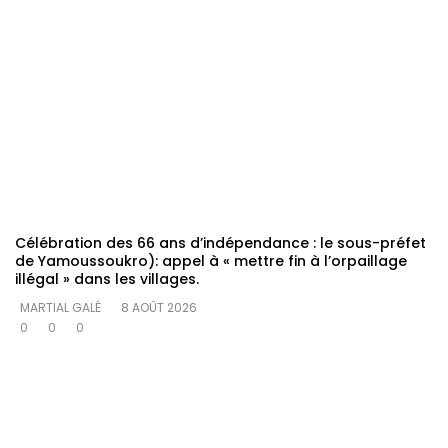
Célébration des 66 ans d’indépendance : le sous-préfet
de Yamoussoukro): appel à « mettre fin à l’orpaillage
illégal » dans les villages.
MARTIAL GALÉ
8 AOÛT 2026
0
0
0