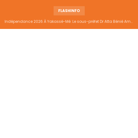
FLASHINFO
Indépendance 2026 À Yakassé-Mé: Le sous-préfet Dr Atta Bénié Amédé appelle à l’unité, à la sécurité et au développement