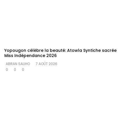
Yopougon célèbre la beauté: Atowla Syntiche sacrée
Miss Indépendance 2026
ABRAN SALIHO
7 AOÛT 2026
0
0
0