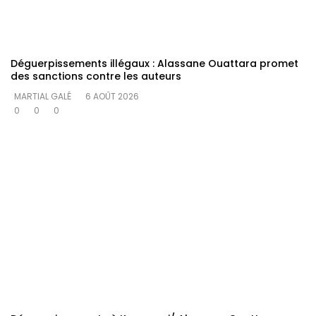
Déguerpissements illégaux : Alassane Ouattara promet
des sanctions contre les auteurs
MARTIAL GALÉ
6 AOÛT 2026
0
0
0