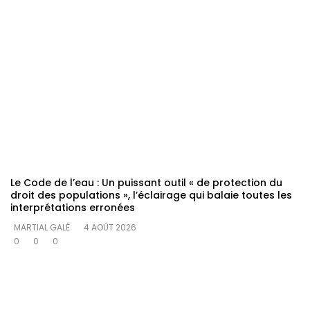
Le Code de l’eau : Un puissant outil « de protection du
droit des populations », l’éclairage qui balaie toutes les
interprétations erronées
MARTIAL GALÉ
4 AOÛT 2026
0
0
0