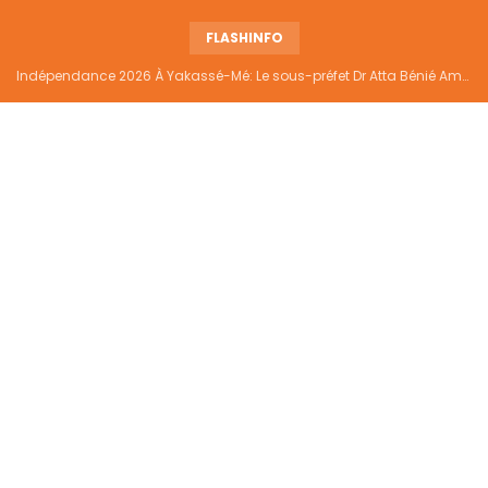
FLASHINFO
Indépendance 2026 À Yakassé-Mé: Le sous-préfet Dr Atta Bénié Amédé appelle à l’unité, à la sécurité et au développement