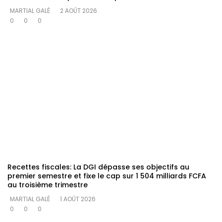
MARTIAL GALÉ
2 AOÛT 2026
0
0
0
Recettes fiscales: La DGI dépasse ses objectifs au
premier semestre et fixe le cap sur 1 504 milliards FCFA
au troisième trimestre
MARTIAL GALÉ
1 AOÛT 2026
0
0
0