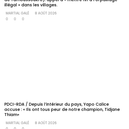
illégal » dans les villages.
MARTIAL GALÉ
8 AOÛT 2026
0
0
0
PDCI-RDA / Depuis l’intérieur du pays, Yapo Calice
accuse : « Ils ont tous peur de notre champion, Tidjane
Thiam»
MARTIAL GALÉ
8 AOÛT 2026
0
0
0