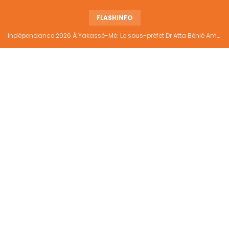
FLASHINFO
Indépendance 2026 À Yakassé-Mé: Le sous-préfet Dr Atta Bénié Amédé appelle à l’unité, à la sécurité et au développement