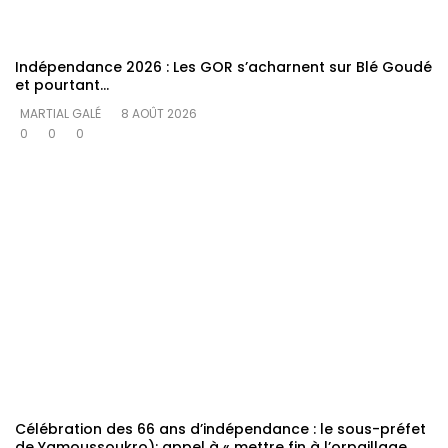
Indépendance 2026 : Les GOR s’acharnent sur Blé Goudé
et pourtant…
MARTIAL GALÉ
8 AOÛT 2026
0
0
0
Célébration des 66 ans d’indépendance : le sous-préfet
de Yamoussoukro): appel à « mettre fin à l’orpaillage