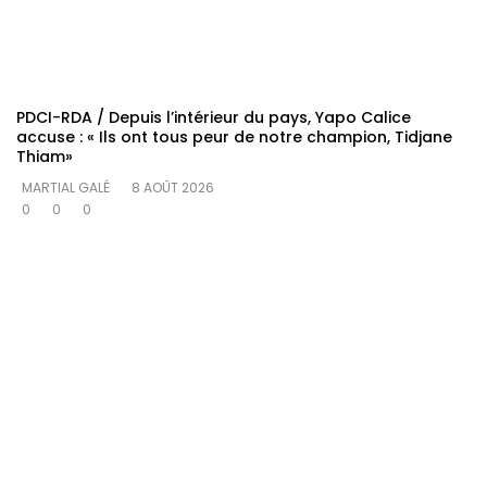
PDCI-RDA / Depuis l’intérieur du pays, Yapo Calice
accuse : « Ils ont tous peur de notre champion, Tidjane
Thiam»
MARTIAL GALÉ
8 AOÛT 2026
0
0
0