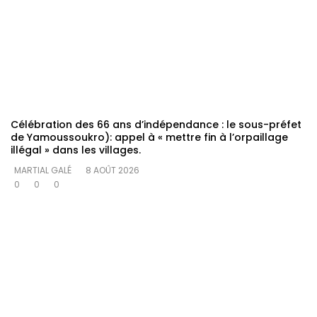
Célébration des 66 ans d’indépendance : le sous-préfet
de Yamoussoukro): appel à « mettre fin à l’orpaillage
illégal » dans les villages.
MARTIAL GALÉ
8 AOÛT 2026
0
0
0