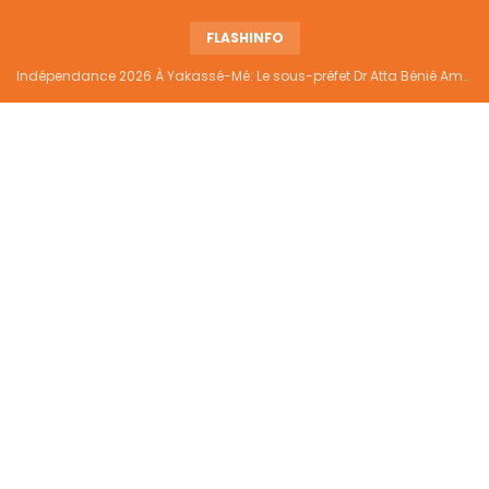
FLASHINFO
Indépendance 2026 À Yakassé-Mé: Le sous-préfet Dr Atta Bénié Amédé appelle à l’unité, à la sécurité et au développement