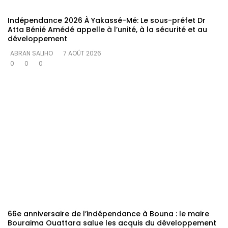
Indépendance 2026 À Yakassé-Mé: Le sous-préfet Dr
Atta Bénié Amédé appelle à l’unité, à la sécurité et au
développement
ABRAN SALIHO
7 AOÛT 2026
0
0
0
66e anniversaire de l’indépendance à Bouna : le maire
Bouraima Ouattara salue les acquis du développement