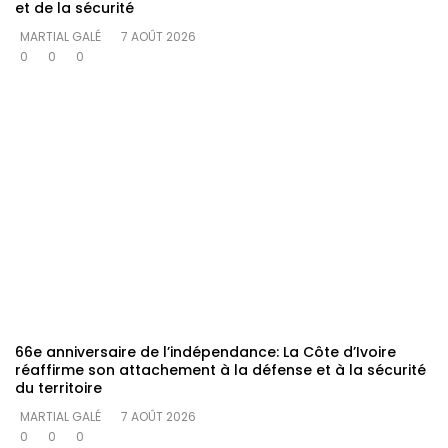
et de la sécurité
MARTIAL GALÉ
7 AOÛT 2026
0
0
0
66e anniversaire de l’indépendance: La Côte d’Ivoire
réaffirme son attachement à la défense et à la sécurité
du territoire
MARTIAL GALÉ
7 AOÛT 2026
0
0
0