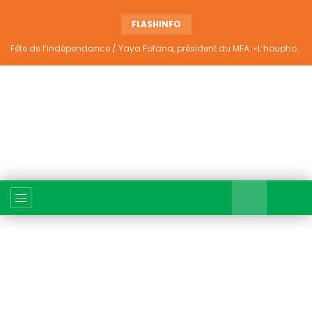
FLASHINFO
Fête de l’indépendance / Yaya Fofana, président du MFA: «L’houphouëtisme véritable ne divise pas»