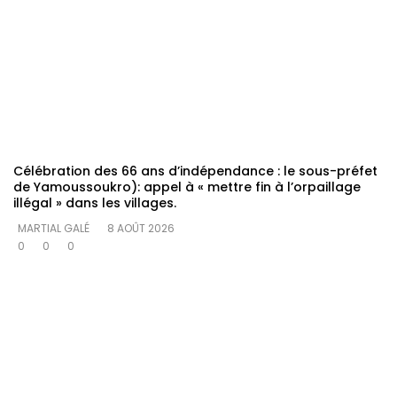
Célébration des 66 ans d’indépendance : le sous-préfet
de Yamoussoukro): appel à « mettre fin à l’orpaillage
illégal » dans les villages.
MARTIAL GALÉ
8 AOÛT 2026
0
0
0