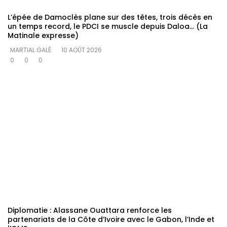
L’épée de Damoclès plane sur des têtes, trois décès en
un temps record, le PDCI se muscle depuis Daloa… (La
Matinale expresse)
MARTIAL GALÉ
10 AOÛT 2026
0
0
0
Diplomatie : Alassane Ouattara renforce les
partenariats de la Côte d’Ivoire avec le Gabon, l’Inde et