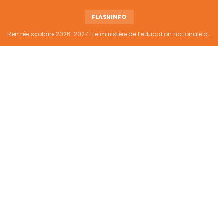
FLASHINFO
Rentrée scolaire 2026-2027 : Le ministère de l’éducation nationale dément tout report et maintient la date du 14 septembre