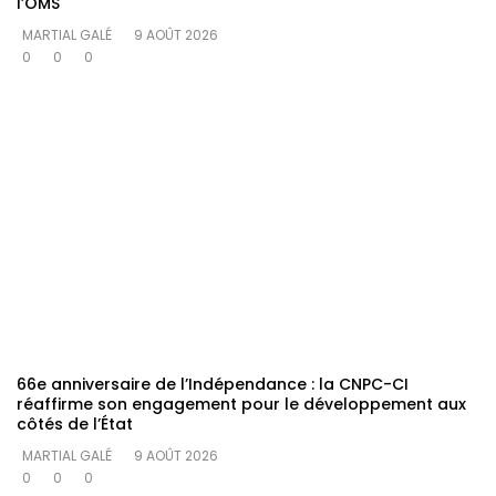
l’OMS
MARTIAL GALÉ
9 AOÛT 2026
0
0
0
66e anniversaire de l’Indépendance : la CNPC-CI
réaffirme son engagement pour le développement aux
côtés de l’État
MARTIAL GALÉ
9 AOÛT 2026
0
0
0