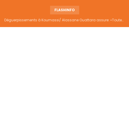
FLASHINFO
Déguerpissements à Koumassi/ Alassane Ouattara assure: «Toutes les responsabilités seront établies et elles donneront lieu aux sanctions prévues par la loi»