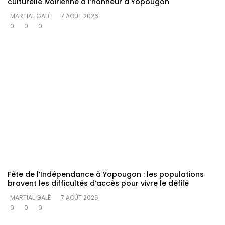
culturelle ivoirienne à l’honneur à Yopougon
MARTIAL GALÉ
7 AOÛT 2026
0
0
0
Fête de l’Indépendance à Yopougon : les populations
bravent les difficultés d’accès pour vivre le défilé
MARTIAL GALÉ
7 AOÛT 2026
0
0
0