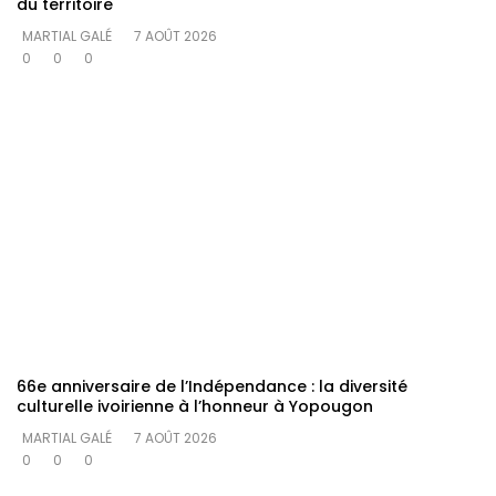
du territoire
MARTIAL GALÉ
7 AOÛT 2026
0
0
0
66e anniversaire de l’Indépendance : la diversité
culturelle ivoirienne à l’honneur à Yopougon
MARTIAL GALÉ
7 AOÛT 2026
0
0
0