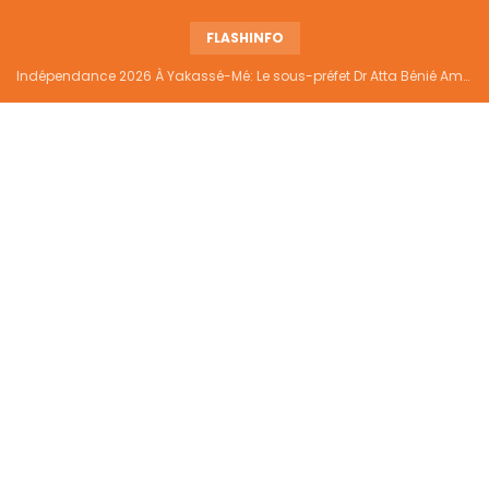
FLASHINFO
Indépendance 2026 À Yakassé-Mé: Le sous-préfet Dr Atta Bénié Amédé appelle à l’unité, à la sécurité et au développement