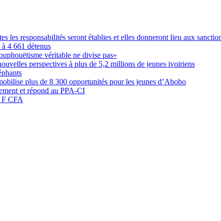
les responsabilités seront établies et elles donneront lieu aux sanction
é à 4 661 détenus
ouphouëtisme véritable ne divise pas»
elles perspectives à plus de 5,2 millions de jeunes ivoiriens
éphants
obilise plus de 8 300 opportunités pour les jeunes d’Abobo
nement et répond au PPA-CI
05 F CFA