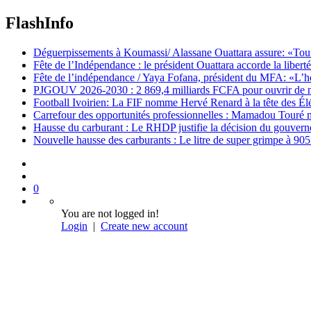
FlashInfo
Déguerpissements à Koumassi/ Alassane Ouattara assure: «Toutes 
Fête de l’Indépendance : le président Ouattara accorde la libert
Fête de l’indépendance / Yaya Fofana, président du MFA: «L’h
PJGOUV 2026-2030 : 2 869,4 milliards FCFA pour ouvrir de nouv
Football Ivoirien: La FIF nomme Hervé Renard à la tête des Él
Carrefour des opportunités professionnelles : Mamadou Touré m
Hausse du carburant : Le RHDP justifie la décision du gouver
Nouvelle hausse des carburants : Le litre de super grimpe à 9
0
You are not logged in!
Login
|
Create new account