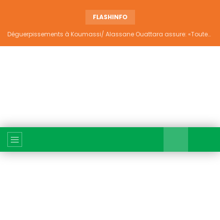
FLASHINFO
Déguerpissements à Koumassi/ Alassane Ouattara assure: «Toutes les responsabilités seront établies et elles donneront lieu aux sanctions prévues par la loi»