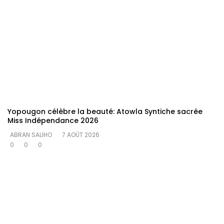
Yopougon célèbre la beauté: Atowla Syntiche sacrée
Miss Indépendance 2026
ABRAN SALIHO
7 AOÛT 2026
0
0
0