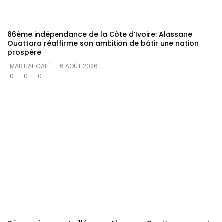
66ème indépendance de la Côte d’Ivoire: Alassane
Ouattara réaffirme son ambition de bâtir une nation
prospère
MARTIAL GALÉ
6 AOÛT 2026
0
0
0