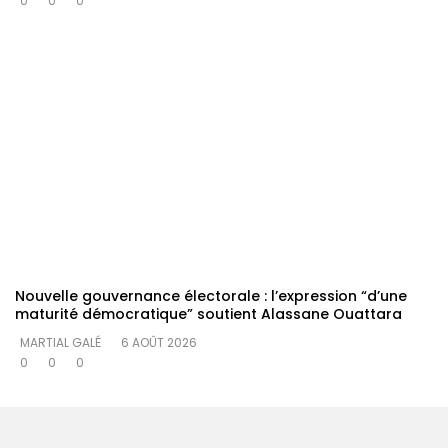
0
0
0
Nouvelle gouvernance électorale : l’expression “d’une
maturité démocratique” soutient Alassane Ouattara
MARTIAL GALÉ
6 AOÛT 2026
0
0
0