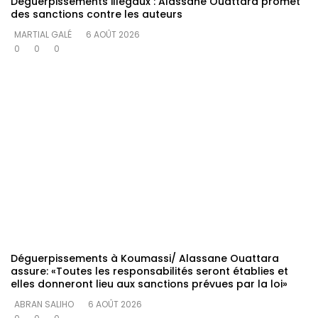
Déguerpissements illégaux : Alassane Ouattara promet
des sanctions contre les auteurs
MARTIAL GALÉ
6 AOÛT 2026
0
0
0
Déguerpissements à Koumassi/ Alassane Ouattara
assure: «Toutes les responsabilités seront établies et
elles donneront lieu aux sanctions prévues par la loi»
ABRAN SALIHO
6 AOÛT 2026