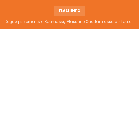
FLASHINFO
Déguerpissements à Koumassi/ Alassane Ouattara assure: «Toutes les responsabilités seront établies et elles donneront lieu aux sanctions prévues par la loi»