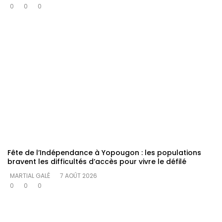
0
0
0
Fête de l’Indépendance à Yopougon : les populations
bravent les difficultés d’accès pour vivre le défilé
MARTIAL GALÉ
7 AOÛT 2026
0
0
0