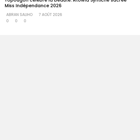
Yopougon célèbre la beauté: Atowla Syntiche sacrée
Miss Indépendance 2026
ABRAN SALIHO
7 AOÛT 2026
0
0
0