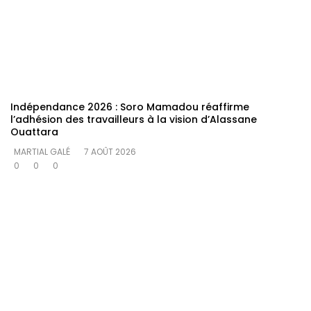
Indépendance 2026 : Soro Mamadou réaffirme
l’adhésion des travailleurs à la vision d’Alassane
Ouattara
MARTIAL GALÉ
7 AOÛT 2026
0
0
0