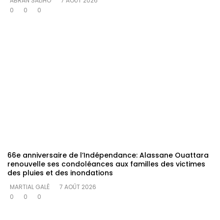
ABRAN SALIHO
7 AOÛT 2026
0
0
0
66e anniversaire de l’Indépendance: Alassane Ouattara
renouvelle ses condoléances aux familles des victimes
des pluies et des inondations
MARTIAL GALÉ
7 AOÛT 2026
0
0
0