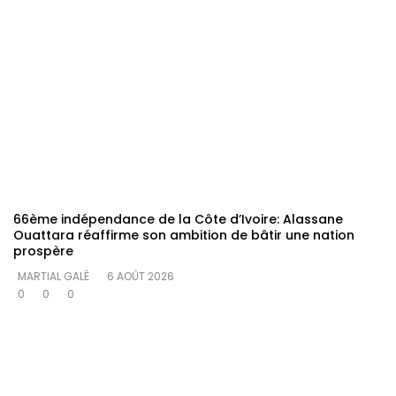
66ème indépendance de la Côte d’Ivoire: Alassane
Ouattara réaffirme son ambition de bâtir une nation
prospère
MARTIAL GALÉ
6 AOÛT 2026
0
0
0