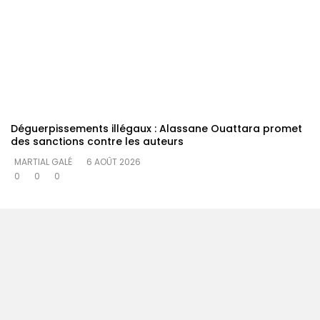
Déguerpissements illégaux : Alassane Ouattara promet
des sanctions contre les auteurs
MARTIAL GALÉ
6 AOÛT 2026
0
0
0