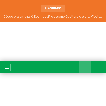
FLASHINFO
Déguerpissements à Koumassi/ Alassane Ouattara assure: «Toutes les responsabilités seront établies et elles donneront lieu aux sanctions prévues par la loi»