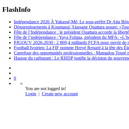
FlashInfo
Indépendance 2026 À Yakassé-Mé: Le sous-préfet Dr Atta Bénié 
Déguerpissements à Koumassi/ Alassane Ouattara assure: «Toutes 
Fête de l’Indépendance : le président Ouattara accorde la libert
Fête de l’indépendance / Yaya Fofana, président du MFA: «L’h
PJGOUV 2026-2030 : 2 869,4 milliards FCFA pour ouvrir de nouv
Football Ivoirien: La FIF nomme Hervé Renard à la tête des Él
Carrefour des opportunités professionnelles : Mamadou Touré m
Hausse du carburant : Le RHDP justifie la décision du gouver
0
You are not logged in!
Login
|
Create new account