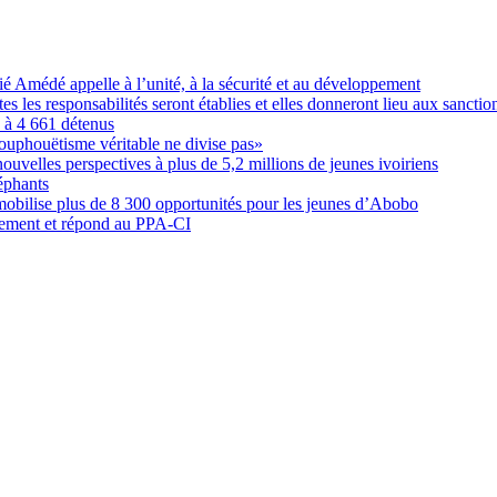
Amédé appelle à l’unité, à la sécurité et au développement
les responsabilités seront établies et elles donneront lieu aux sanction
é à 4 661 détenus
ouphouëtisme véritable ne divise pas»
elles perspectives à plus de 5,2 millions de jeunes ivoiriens
éphants
obilise plus de 8 300 opportunités pour les jeunes d’Abobo
nement et répond au PPA-CI