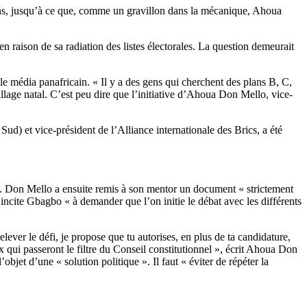
ans, jusqu’à ce que, comme un gravillon dans la mécanique, Ahoua
 raison de sa radiation des listes électorales. La question demeurait
le média panafricain. « Il y a des gens qui cherchent des plans B, C,
lage natal. C’est peu dire que l’initiative d’Ahoua Don Mello, vice-
Sud) et vice-président de l’Alliance internationale des Brics, a été
y. Don Mello a ensuite remis à son mentor un document « strictement
 incite Gbagbo « à demander que l’on initie le débat avec les différents
lever le défi, je propose que tu autorises, en plus de ta candidature,
 qui passeront le filtre du Conseil constitutionnel », écrit Ahoua Don
bjet d’une « solution politique ». Il faut « éviter de répéter la