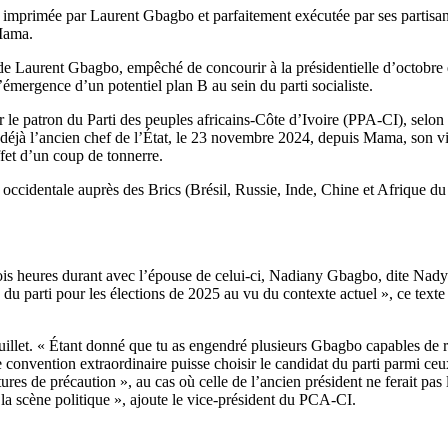
e imprimée par Laurent Gbagbo et parfaitement exécutée par ses partis
Mama.
de Laurent Gbagbo, empêché de concourir à la présidentielle d’octobre en
émergence d’un potentiel plan B au sein du parti socialiste.
r le patron du Parti des peuples africains-Côte d’Ivoire (PPA-CI), selon 
déjà l’ancien chef de l’État, le 23 novembre 2024, depuis Mama, son vil
ffet d’un coup de tonnerre.
e occidentale auprès des Brics (Brésil, Russie, Inde, Chine et Afrique du 
ois heures durant avec l’épouse de celui-ci, Nadiany Gbagbo, dite Nad
 du parti pour les élections de 2025 au vu du contexte actuel », ce texte
juillet. « Étant donné que tu as engendré plusieurs Gbagbo capables de re
 convention extraordinaire puisse choisir le candidat du parti parmi ceux
es de précaution », au cas où celle de l’ancien président ne ferait pas l’o
 la scène politique », ajoute le vice-président du PCA-CI.