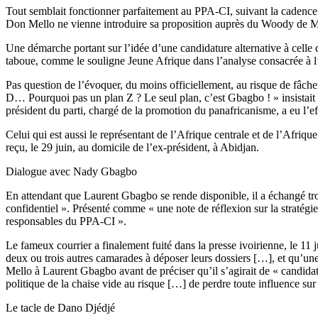
Tout semblait fonctionner parfaitement au PPA-CI, suivant la cadenc
Don Mello ne vienne introduire sa proposition auprès du Woody de 
Une démarche portant sur l’idée d’une candidature alternative à celle 
taboue, comme le souligne Jeune Afrique dans l’analyse consacrée à l’
Pas question de l’évoquer, du moins officiellement, au risque de fâche
D… Pourquoi pas un plan Z ? Le seul plan, c’est Gbagbo ! » insistait 
président du parti, chargé de la promotion du panafricanisme, a eu l’e
Celui qui est aussi le représentant de l’Afrique centrale et de l’Afriqu
reçu, le 29 juin, au domicile de l’ex-président, à Abidjan.
Dialogue avec Nady Gbagbo
En attendant que Laurent Gbagbo se rende disponible, il a échangé tr
confidentiel ». Présenté comme « une note de réflexion sur la stratégie
responsables du PPA-CI ».
Le fameux courrier a finalement fuité dans la presse ivoirienne, le 11 
deux ou trois autres camarades à déposer leurs dossiers […], et qu’une
Mello à Laurent Gbagbo avant de préciser qu’il s’agirait de « candidatur
politique de la chaise vide au risque […] de perdre toute influence sur
Le tacle de Dano Djédjé