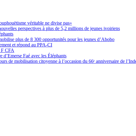
ouphouëtisme véritable ne divise pas»
elles perspectives à plus de 5,2 millions de jeunes ivoiriens
éphants
obilise plus de 8 300 opportunités pour les jeunes d’Abobo
nement et répond au PPA-CI
05 F CFA
ure d’Emerse Faé avec les Éléphants
rs de mobilisation citoyenne à l’occasion du 66ᵉ anniversaire de l’In