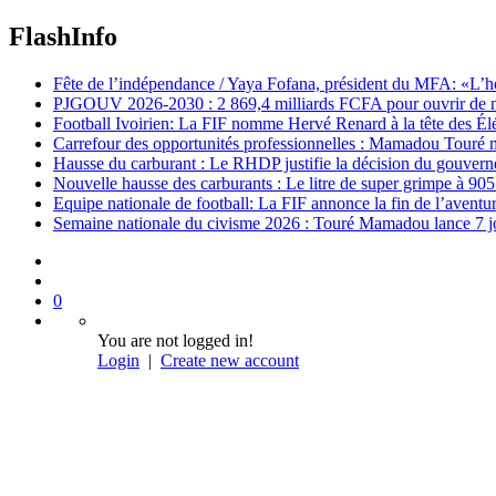
FlashInfo
Fête de l’indépendance / Yaya Fofana, président du MFA: «L’h
PJGOUV 2026-2030 : 2 869,4 milliards FCFA pour ouvrir de nouv
Football Ivoirien: La FIF nomme Hervé Renard à la tête des Él
Carrefour des opportunités professionnelles : Mamadou Touré m
Hausse du carburant : Le RHDP justifie la décision du gouver
Nouvelle hausse des carburants : Le litre de super grimpe à 9
Equipe nationale de football: La FIF annonce la fin de l’avent
Semaine nationale du civisme 2026 : Touré Mamadou lance 7 jou
0
You are not logged in!
Login
|
Create new account