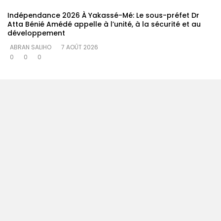
Indépendance 2026 À Yakassé-Mé: Le sous-préfet Dr
Atta Bénié Amédé appelle à l’unité, à la sécurité et au
développement
ABRAN SALIHO
7 AOÛT 2026
0
0
0