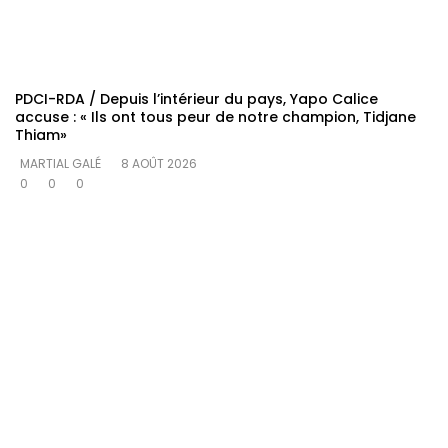
PDCI-RDA / Depuis l’intérieur du pays, Yapo Calice
accuse : « Ils ont tous peur de notre champion, Tidjane
Thiam»
MARTIAL GALÉ
8 AOÛT 2026
0
0
0