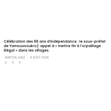
Célébration des 66 ans d’indépendance : le sous-préfet
de Yamoussoukro): appel à « mettre fin à l’orpaillage
illégal » dans les villages.
MARTIAL GALÉ
8 AOÛT 2026
0
0
0