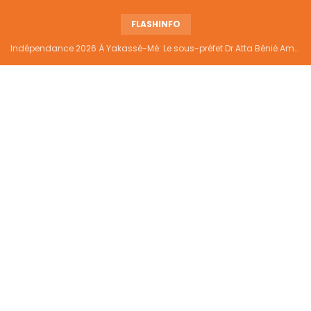
FLASHINFO
Indépendance 2026 À Yakassé-Mé: Le sous-préfet Dr Atta Bénié Amédé appelle à l’unité, à la sécurité et au développement