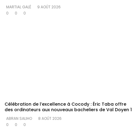
MARTIAL GALÉ
9 AOÛT 2026
0
0
0
Célébration de l’excellence à Cocody : Éric Taba offre
des ordinateurs aux nouveaux bacheliers de Val Doyen 1
ABRAN SALIHO
8 AOÛT 2026
0
0
0