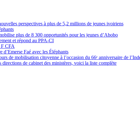
elles perspectives à plus de 5,2 millions de jeunes ivoiriens
éphants
obilise plus de 8 300 opportunités pour les jeunes d’Abobo
nement et répond au PPA-CI
05 F CFA
ure d’Emerse Faé avec les Éléphants
rs de mobilisation citoyenne à l’occasion du 66ᵉ anniversaire de l’In
directions de cabinet des ministères, voici la liste complète