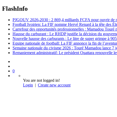
FlashInfo
PJGOUV 2026-2030 : 2 869,4 milliards FCFA pour ouvrir de nouv
Football Ivoirien: La FIF nomme Hervé Renard à la tête des Él
Carrefour des opportunités professionnelles : Mamadou Touré m
Hausse du carburant : Le RHDP justifie la décision du gouver
Nouvelle hausse des carburants : Le litre de super grimpe à 9
Equipe nationale de football: La FIF annonce la fin de l’avent
Semaine nationale du civisme 2026 : Touré Mamadou lance 7 jou
Remaniement administratif: Le président Ouattara renouvelle les 
0
You are not logged in!
Login
|
Create new account