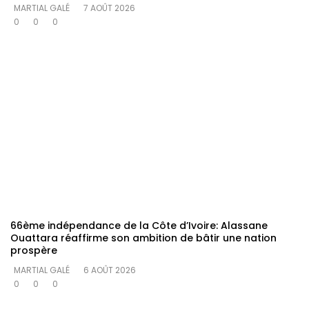
MARTIAL GALÉ
7 AOÛT 2026
0
0
0
66ème indépendance de la Côte d’Ivoire: Alassane
Ouattara réaffirme son ambition de bâtir une nation
prospère
MARTIAL GALÉ
6 AOÛT 2026
0
0
0