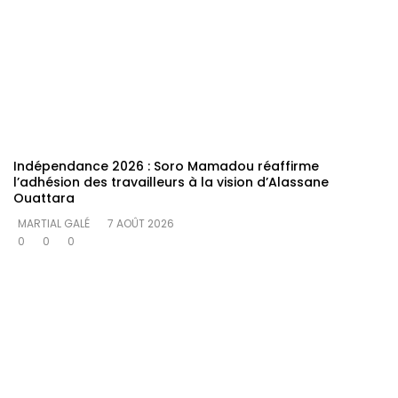
Indépendance 2026 : Soro Mamadou réaffirme
l’adhésion des travailleurs à la vision d’Alassane
Ouattara
MARTIAL GALÉ
7 AOÛT 2026
0
0
0