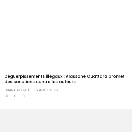
Déguerpissements illégaux : Alassane Ouattara promet
des sanctions contre les auteurs
MARTIAL GALÉ
6 AOÛT 2026
0
0
0