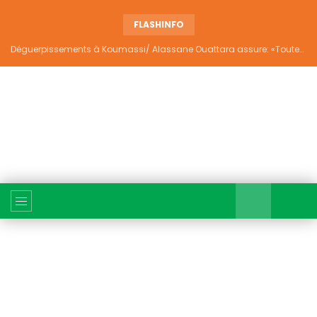
FLASHINFO
Déguerpissements à Koumassi/ Alassane Ouattara assure: «Toutes les responsabilités seront établies et elles donneront lieu aux sanctions prévues par la loi»