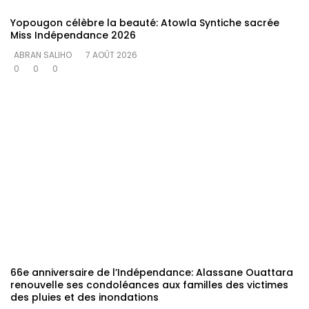
Yopougon célèbre la beauté: Atowla Syntiche sacrée
Miss Indépendance 2026
ABRAN SALIHO
7 AOÛT 2026
0
0
0
66e anniversaire de l’Indépendance: Alassane Ouattara
renouvelle ses condoléances aux familles des victimes
des pluies et des inondations