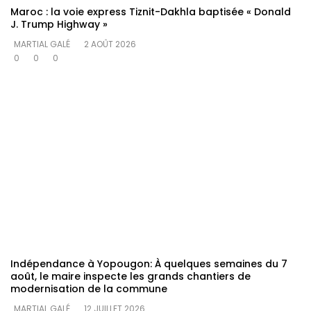
Maroc : la voie express Tiznit-Dakhla baptisée « Donald
J. Trump Highway »
MARTIAL GALÉ
2 AOÛT 2026
0
0
0
Indépendance à Yopougon‎: À quelques semaines du 7
août, le maire inspecte les grands chantiers de
modernisation de la commune
MARTIAL GALÉ
12 JUILLET 2026