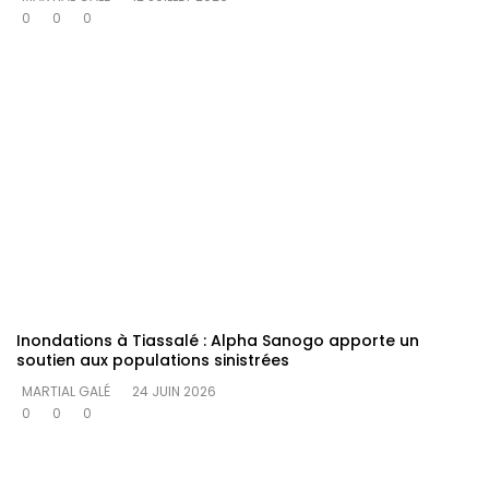
0
0
0
Inondations à Tiassalé : Alpha Sanogo apporte un
soutien aux populations sinistrées
MARTIAL GALÉ
24 JUIN 2026
0
0
0