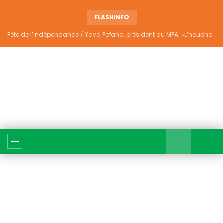
FLASHINFO
Fête de l’indépendance / Yaya Fofana, président du MFA: «L’houphouëtisme véritable ne divise pas»