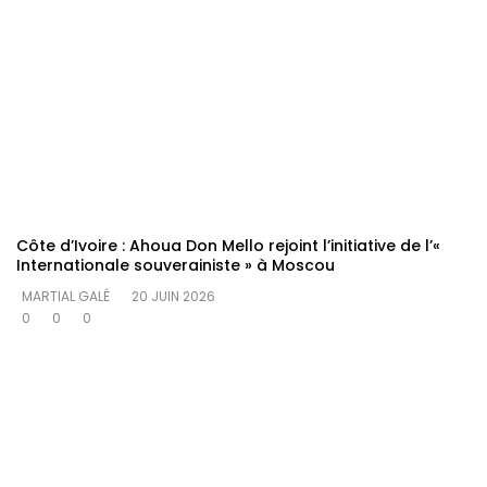
Côte d’Ivoire : Ahoua Don Mello rejoint l’initiative de l’«
Internationale souverainiste » à Moscou
MARTIAL GALÉ
20 JUIN 2026
0
0
0