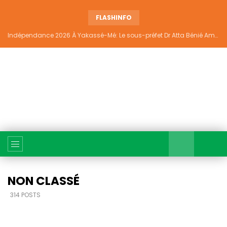
FLASHINFO
Indépendance 2026 À Yakassé-Mé: Le sous-préfet Dr Atta Bénié Amédé appelle à l’unité, à la sécurité et au développement
NON CLASSÉ
314 POSTS