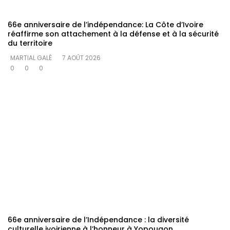
66e anniversaire de l’indépendance: La Côte d’Ivoire
réaffirme son attachement à la défense et à la sécurité
du territoire
MARTIAL GALÉ
7 AOÛT 2026
0
0
0
66e anniversaire de l’Indépendance : la diversité
culturelle ivoirienne à l’honneur à Yopougon