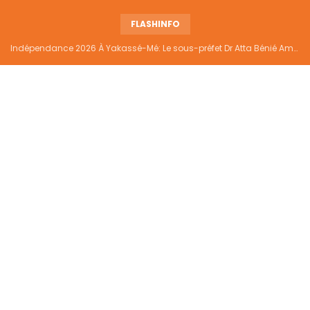
FLASHINFO
Indépendance 2026 À Yakassé-Mé: Le sous-préfet Dr Atta Bénié Amédé appelle à l’unité, à la sécurité et au développement