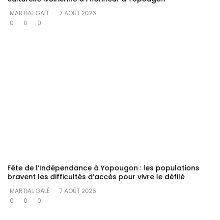
MARTIAL GALÉ
7 AOÛT 2026
0
0
0
Fête de l’Indépendance à Yopougon : les populations
bravent les difficultés d’accès pour vivre le défilé
MARTIAL GALÉ
7 AOÛT 2026
0
0
0