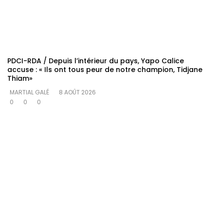
PDCI-RDA / Depuis l’intérieur du pays, Yapo Calice
accuse : « Ils ont tous peur de notre champion, Tidjane
Thiam»
MARTIAL GALÉ
8 AOÛT 2026
0
0
0