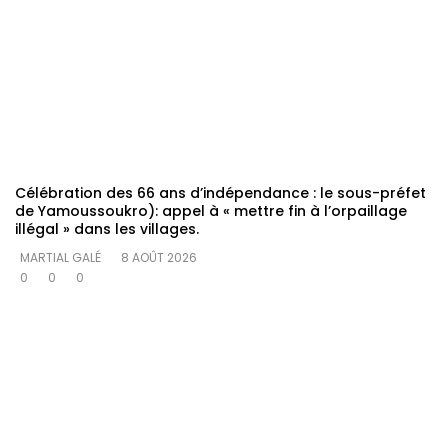
Célébration des 66 ans d’indépendance : le sous-préfet
de Yamoussoukro): appel à « mettre fin à l’orpaillage
illégal » dans les villages.
MARTIAL GALÉ
8 AOÛT 2026
0
0
0