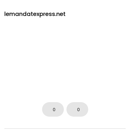
lemandatexpress.net
0
0