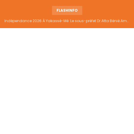
FLASHINFO
Indépendance 2026 À Yakassé-Mé: Le sous-préfet Dr Atta Bénié Amédé appelle à l’unité, à la sécurité et au développement