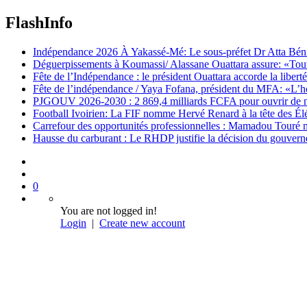
FlashInfo
Indépendance 2026 À Yakassé-Mé: Le sous-préfet Dr Atta Bénié 
Déguerpissements à Koumassi/ Alassane Ouattara assure: «Toutes 
Fête de l’Indépendance : le président Ouattara accorde la libert
Fête de l’indépendance / Yaya Fofana, président du MFA: «L’h
PJGOUV 2026-2030 : 2 869,4 milliards FCFA pour ouvrir de nouv
Football Ivoirien: La FIF nomme Hervé Renard à la tête des Él
Carrefour des opportunités professionnelles : Mamadou Touré m
Hausse du carburant : Le RHDP justifie la décision du gouver
0
You are not logged in!
Login
|
Create new account