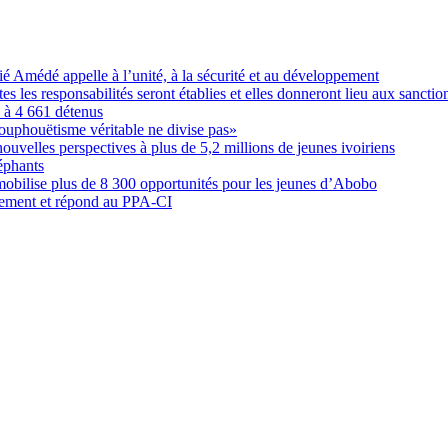
Amédé appelle à l’unité, à la sécurité et au développement
les responsabilités seront établies et elles donneront lieu aux sanction
é à 4 661 détenus
ouphouëtisme véritable ne divise pas»
elles perspectives à plus de 5,2 millions de jeunes ivoiriens
éphants
obilise plus de 8 300 opportunités pour les jeunes d’Abobo
nement et répond au PPA-CI