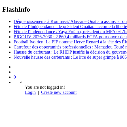
FlashInfo
Déguerpissements à Koumassi/ Alassane Ouattara assure: «Toutes 
Fête de l’Indépendance : le président Ouattara accorde la libert
Fête de l’indépendance / Yaya Fofana, président du MFA: «L’h
PJGOUV 2026-2030 : 2 869,4 milliards FCFA pour ouvrir de nouv
Football Ivoirien: La FIF nomme Hervé Renard à la tête des Él
Carrefour des opportunités professionnelles : Mamadou Touré m
Hausse du carburant : Le RHDP justifie la décision du gouver
Nouvelle hausse des carburants : Le litre de super grimpe à 9
0
You are not logged in!
Login
|
Create new account