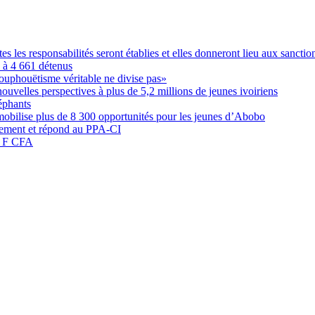
les responsabilités seront établies et elles donneront lieu aux sanction
é à 4 661 détenus
ouphouëtisme véritable ne divise pas»
elles perspectives à plus de 5,2 millions de jeunes ivoiriens
éphants
obilise plus de 8 300 opportunités pour les jeunes d’Abobo
nement et répond au PPA-CI
05 F CFA