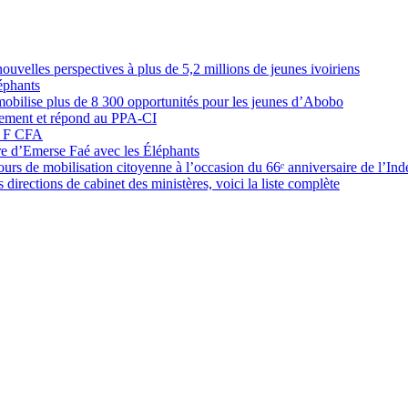
elles perspectives à plus de 5,2 millions de jeunes ivoiriens
éphants
obilise plus de 8 300 opportunités pour les jeunes d’Abobo
nement et répond au PPA-CI
05 F CFA
ure d’Emerse Faé avec les Éléphants
rs de mobilisation citoyenne à l’occasion du 66ᵉ anniversaire de l’In
directions de cabinet des ministères, voici la liste complète