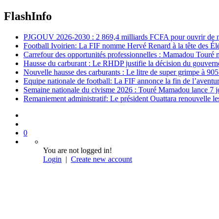
FlashInfo
PJGOUV 2026-2030 : 2 869,4 milliards FCFA pour ouvrir de nouv
Football Ivoirien: La FIF nomme Hervé Renard à la tête des Él
Carrefour des opportunités professionnelles : Mamadou Touré m
Hausse du carburant : Le RHDP justifie la décision du gouver
Nouvelle hausse des carburants : Le litre de super grimpe à 9
Equipe nationale de football: La FIF annonce la fin de l’avent
Semaine nationale du civisme 2026 : Touré Mamadou lance 7 jou
Remaniement administratif: Le président Ouattara renouvelle les 
0
You are not logged in!
Login
|
Create new account