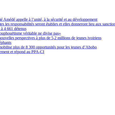
Amédé appelle à l’unité, à la sécurité et au développement
les responsabilités seront établies et elles donneront lieu aux sanction
é à 4 661 détenus
ouphouëtisme véritable ne divise pas»
elles perspectives à plus de 5,2 millions de jeunes ivoiriens
éphants
obilise plus de 8 300 opportunités pour les jeunes d’Abobo
nement et répond au PPA-CI