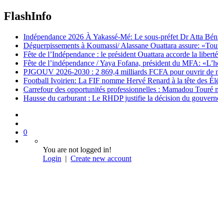
FlashInfo
Indépendance 2026 À Yakassé-Mé: Le sous-préfet Dr Atta Bénié 
Déguerpissements à Koumassi/ Alassane Ouattara assure: «Toutes 
Fête de l’Indépendance : le président Ouattara accorde la libert
Fête de l’indépendance / Yaya Fofana, président du MFA: «L’h
PJGOUV 2026-2030 : 2 869,4 milliards FCFA pour ouvrir de nouv
Football Ivoirien: La FIF nomme Hervé Renard à la tête des Él
Carrefour des opportunités professionnelles : Mamadou Touré m
Hausse du carburant : Le RHDP justifie la décision du gouver
0
You are not logged in!
Login
|
Create new account