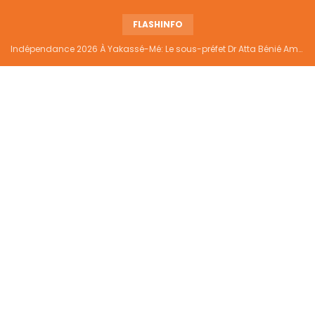
FLASHINFO
Indépendance 2026 À Yakassé-Mé: Le sous-préfet Dr Atta Bénié Amédé appelle à l’unité, à la sécurité et au développement