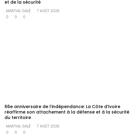
et de la sécurité
MARTIAL GALÉ
7 AOÛT 2026
0
0
0
66e anniversaire de l’indépendance: La Côte d’Ivoire
réaffirme son attachement à la défense et à la sécurité
du territoire
MARTIAL GALÉ
7 AOÛT 2026
0
0
0