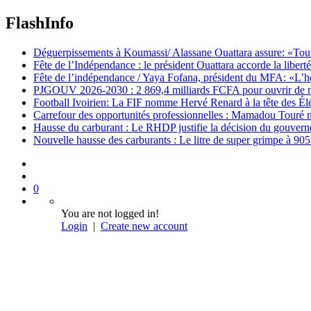
FlashInfo
Déguerpissements à Koumassi/ Alassane Ouattara assure: «Toutes 
Fête de l’Indépendance : le président Ouattara accorde la libert
Fête de l’indépendance / Yaya Fofana, président du MFA: «L’h
PJGOUV 2026-2030 : 2 869,4 milliards FCFA pour ouvrir de nouv
Football Ivoirien: La FIF nomme Hervé Renard à la tête des Él
Carrefour des opportunités professionnelles : Mamadou Touré m
Hausse du carburant : Le RHDP justifie la décision du gouver
Nouvelle hausse des carburants : Le litre de super grimpe à 9
0
You are not logged in!
Login
|
Create new account