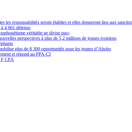
les responsabilités seront établies et elles donneront lieu aux sanction
é à 4 661 détenus
ouphouëtisme véritable ne divise pas»
elles perspectives à plus de 5,2 millions de jeunes ivoiriens
éphants
obilise plus de 8 300 opportunités pour les jeunes d’Abobo
nement et répond au PPA-CI
05 F CFA