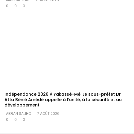
0
0
0
Indépendance 2026 À Yakassé-Mé: Le sous-préfet Dr
Atta Bénié Amédé appelle à l’unité, à la sécurité et au
développement
ABRAN SALIHO
7 AOÛT 2026
0
0
0