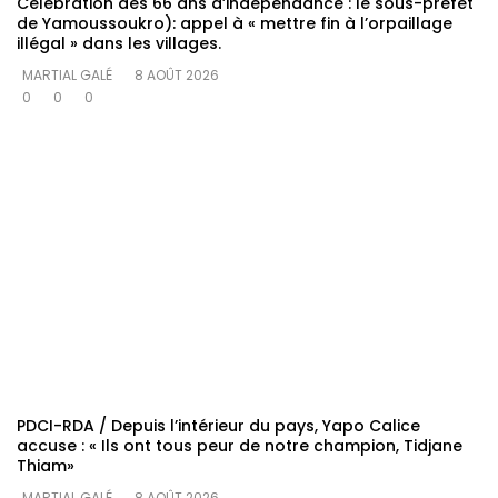
Célébration des 66 ans d’indépendance : le sous-préfet
de Yamoussoukro): appel à « mettre fin à l’orpaillage
illégal » dans les villages.
MARTIAL GALÉ
8 AOÛT 2026
0
0
0
PDCI-RDA / Depuis l’intérieur du pays, Yapo Calice
accuse : « Ils ont tous peur de notre champion, Tidjane
Thiam»
MARTIAL GALÉ
8 AOÛT 2026