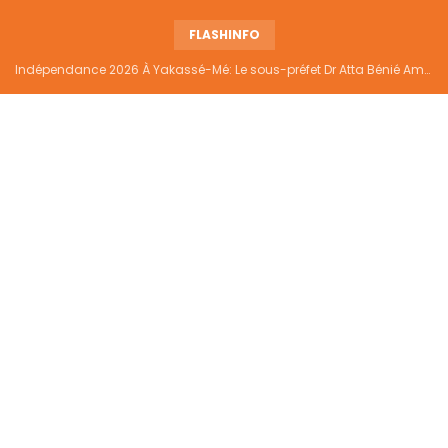
FLASHINFO
Indépendance 2026 À Yakassé-Mé: Le sous-préfet Dr Atta Bénié Amédé appelle à l’unité, à la sécurité et au développement