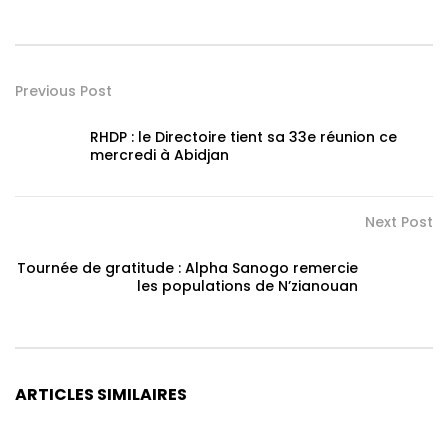
Previous Post
RHDP : le Directoire tient sa 33e réunion ce
mercredi à Abidjan
Next Post
Tournée de gratitude : Alpha Sanogo remercie
les populations de N’zianouan
ARTICLES SIMILAIRES