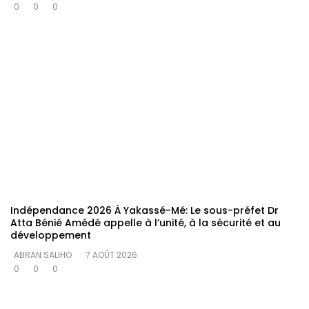
0
0
0
Indépendance 2026 À Yakassé-Mé: Le sous-préfet Dr
Atta Bénié Amédé appelle à l’unité, à la sécurité et au
développement
ABRAN SALIHO
7 AOÛT 2026
0
0
0