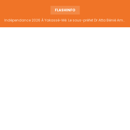
FLASHINFO
Indépendance 2026 À Yakassé-Mé: Le sous-préfet Dr Atta Bénié Amédé appelle à l’unité, à la sécurité et au développement