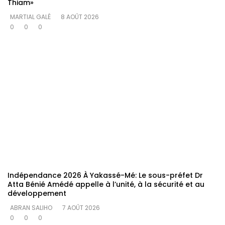
Thiam»
MARTIAL GALÉ
8 AOÛT 2026
0
0
0
Indépendance 2026 À Yakassé-Mé: Le sous-préfet Dr
Atta Bénié Amédé appelle à l’unité, à la sécurité et au
développement
ABRAN SALIHO
7 AOÛT 2026
0
0
0