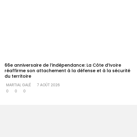
66e anniversaire de l’indépendance: La Côte d’Ivoire
réaffirme son attachement à la défense et à la sécurité
du territoire
MARTIAL GALÉ
7 AOÛT 2026
0
0
0