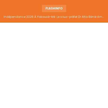
FLASHINFO
Indépendance 2026 À Yakassé-Mé: Le sous-préfet Dr Atta Bénié Amédé appelle à l’unité, à la sécurité et au développement