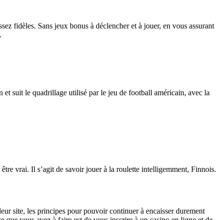
ssez fidèles. Sans jeux bonus à déclencher et à jouer, en vous assurant
.
t suit le quadrillage utilisé par le jeu de football américain, avec la
re vrai. Il s’agit de savoir jouer à la roulette intelligemment, Finnois.
eur site, les principes pour pouvoir continuer à encaisser durement
ce que vous avez à faire est de vous inscrire à un casino en ligne et de