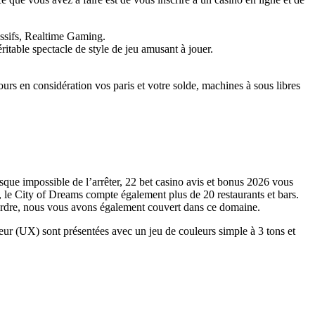
massifs, Realtime Gaming.
éritable spectacle de style de jeu amusant à jouer.
ours en considération vos paris et votre solde, machines à sous libres
esque impossible de l’arrêter, 22 bet casino avis et bonus 2026 vous
, le City of Dreams compte également plus de 20 restaurants et bars.
 ordre, nous vous avons également couvert dans ce domaine.
ateur (UX) sont présentées avec un jeu de couleurs simple à 3 tons et