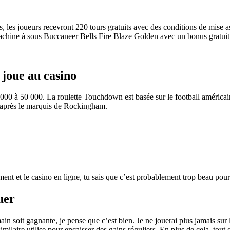
s, les joueurs recevront 220 tours gratuits avec des conditions de mise a
machine à sous Buccaneer Bells Fire Blaze Golden avec un bonus gratuit
joue au casino
000 à 50 000. La roulette Touchdown est basée sur le football américain e
’après le marquis de Rockingham.
nt et le casino en ligne, tu sais que c’est probablement trop beau pour êt
uer
soit gagnante, je pense que c’est bien. Je ne jouerai plus jamais sur l
imilaire utilise pour encaisser des gains réguliers. En plus de cela, tout 