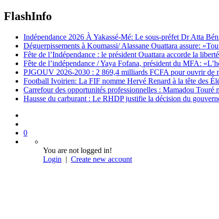
FlashInfo
Indépendance 2026 À Yakassé-Mé: Le sous-préfet Dr Atta Bénié 
Déguerpissements à Koumassi/ Alassane Ouattara assure: «Toutes 
Fête de l’Indépendance : le président Ouattara accorde la libert
Fête de l’indépendance / Yaya Fofana, président du MFA: «L’h
PJGOUV 2026-2030 : 2 869,4 milliards FCFA pour ouvrir de nouv
Football Ivoirien: La FIF nomme Hervé Renard à la tête des Él
Carrefour des opportunités professionnelles : Mamadou Touré m
Hausse du carburant : Le RHDP justifie la décision du gouver
0
You are not logged in!
Login
|
Create new account