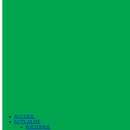
ACCUEIL
ACTUALITE
POLITIQUE