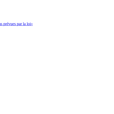
s prévues par la loi»