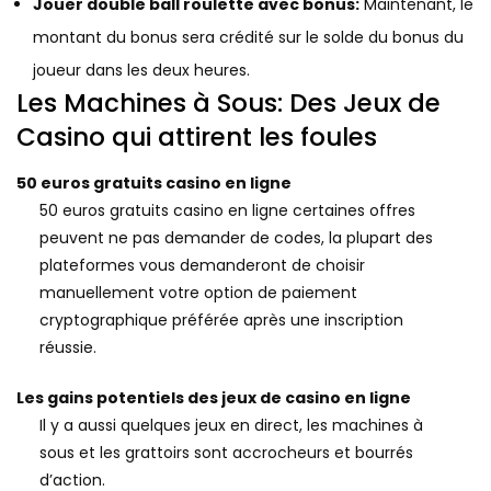
Jouer double ball roulette avec bonus:
Maintenant, le
montant du bonus sera crédité sur le solde du bonus du
joueur dans les deux heures.
Les Machines à Sous: Des Jeux de
Casino qui attirent les foules
50 euros gratuits casino en ligne
50 euros gratuits casino en ligne certaines offres
peuvent ne pas demander de codes, la plupart des
plateformes vous demanderont de choisir
manuellement votre option de paiement
cryptographique préférée après une inscription
réussie.
Les gains potentiels des jeux de casino en ligne
Il y a aussi quelques jeux en direct, les machines à
sous et les grattoirs sont accrocheurs et bourrés
d’action.