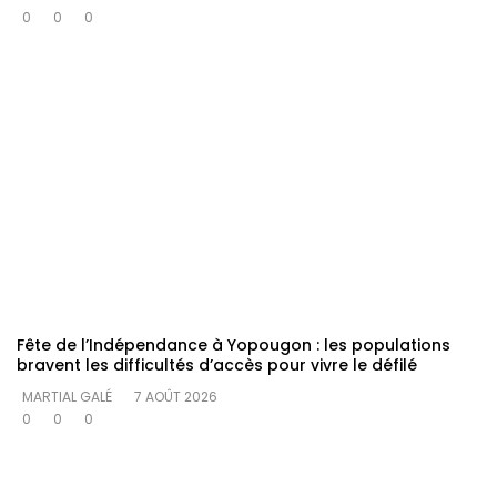
0
0
0
Fête de l’Indépendance à Yopougon : les populations
bravent les difficultés d’accès pour vivre le défilé
MARTIAL GALÉ
7 AOÛT 2026
0
0
0