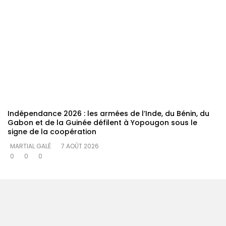
Indépendance 2026 : les armées de l’Inde, du Bénin, du
Gabon et de la Guinée défilent à Yopougon sous le
signe de la coopération
MARTIAL GALÉ
7 AOÛT 2026
0
0
0