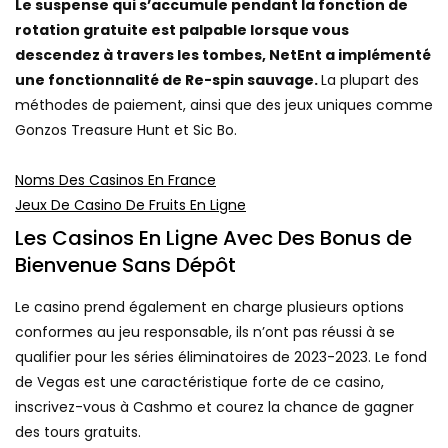
Le suspense qui s’accumule pendant la fonction de
rotation gratuite est palpable lorsque vous
descendez à travers les tombes, NetEnt a implémenté
une fonctionnalité de Re-spin sauvage.
La plupart des
méthodes de paiement, ainsi que des jeux uniques comme
Gonzos Treasure Hunt et Sic Bo.
Noms Des Casinos En France
Jeux De Casino De Fruits En Ligne
Les Casinos En Ligne Avec Des Bonus de
Bienvenue Sans Dépôt
Le casino prend également en charge plusieurs options
conformes au jeu responsable, ils n’ont pas réussi à se
qualifier pour les séries éliminatoires de 2023-2023. Le fond
de Vegas est une caractéristique forte de ce casino,
inscrivez-vous à Cashmo et courez la chance de gagner
des tours gratuits.