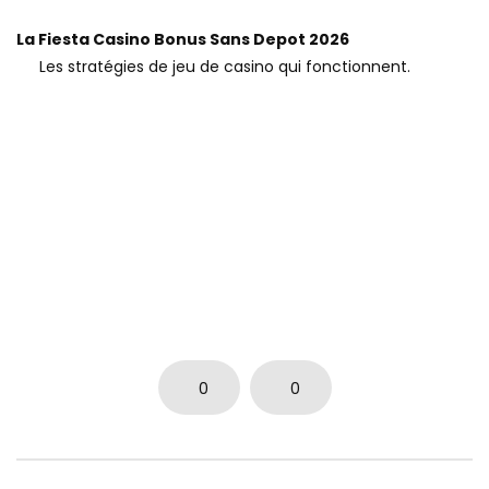
La Fiesta Casino Bonus Sans Depot 2026
Les stratégies de jeu de casino qui fonctionnent.
0
0