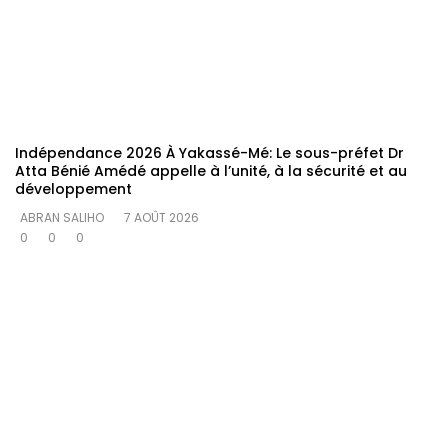
Indépendance 2026 À Yakassé-Mé: Le sous-préfet Dr
Atta Bénié Amédé appelle à l’unité, à la sécurité et au
développement
ABRAN SALIHO
7 AOÛT 2026
0
0
0