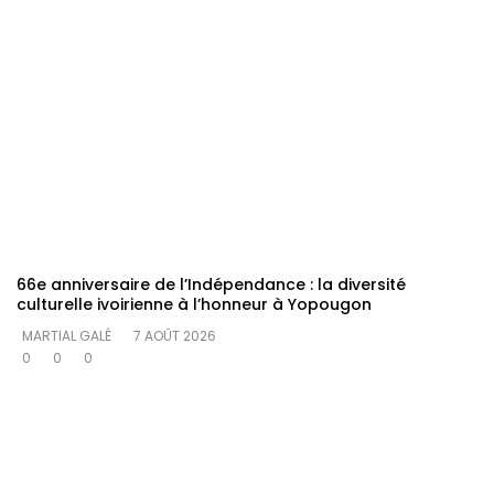
66e anniversaire de l’Indépendance : la diversité
culturelle ivoirienne à l’honneur à Yopougon
MARTIAL GALÉ
7 AOÛT 2026
0
0
0