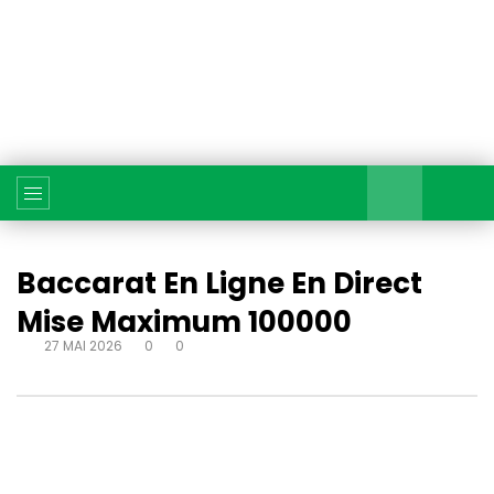
Baccarat En Ligne En Direct
Mise Maximum 100000
27 MAI 2026
0
0