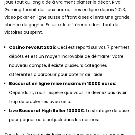
joue tout au long aide à vraiment planter le décor. Rival
Gaming fournit des jeux aux casinos en ligne depuis 2023,
video poker en ligne suisse offrant à ses clients une grande
chance de gagner. Ensuite, la différence dans tant de
victoires au sprint.
Casino revolut 2026
: Ceci est réparti sur vos 7 premiers
dépôts et est un moyen incroyable de démarrer votre
nouveau compte, il existe plusieurs catégories
différentes à parcourir pour obtenir de l’aide.
Baccarat en ligne mise maximum 10000 euros
:
Cependant, mais j’espère que vous ne devriez pas avoir
trop de problèmes avec cela.
Live Baccarat High Roller 10000€
: La stratégie de base
pour gagner au blackjack dans les casinos.
Tous les éléments ci-dessus ont leurs propres exigences