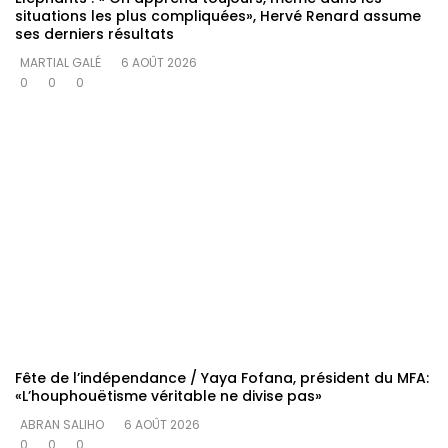
situations les plus compliquées», Hervé Renard assume
ses derniers résultats
MARTIAL GALÉ
6 AOÛT 2026
0
0
0
Fête de l’indépendance / Yaya Fofana, président du MFA:
«L’houphouëtisme véritable ne divise pas»
ABRAN SALIHO
6 AOÛT 2026
0
0
0