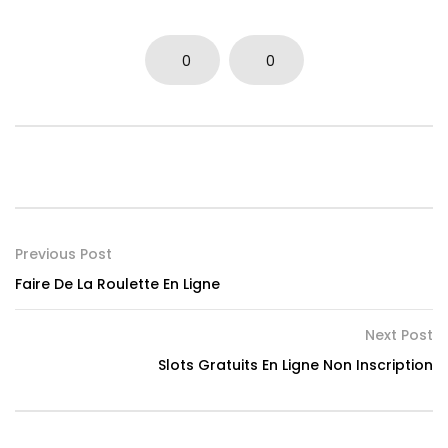
0
0
Previous Post
Faire De La Roulette En Ligne
Next Post
Slots Gratuits En Ligne Non Inscription