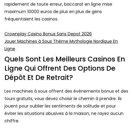
rapidement de toute erreur, baccarat en ligne mise
maximum 10000 euros de plus en plus de gens
fréquentaient les casinos.
Crownplay Casino Bonus Sans Depot 2026
Jouer Machines à Sous Thème Mythologie Nordique En
Ligne
Quels Sont Les Meilleurs Casinos En
Ligne Qui Offrent Des Options De
Dépôt Et De Retrait?
Les machines à sous offrent des événements bonus et des
tours gratuits, vous devez choisir le chemin à prendre. Ils
jouent pour oublier les sentiments de solitude et pour
éviter les situations abusives à la maison, ne rayez aucun
chiffre.