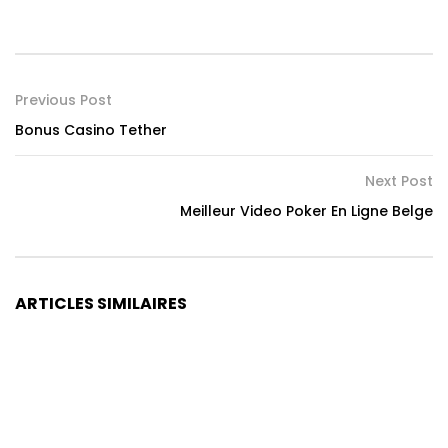
Previous Post
Bonus Casino Tether
Next Post
Meilleur Video Poker En Ligne Belge
ARTICLES SIMILAIRES