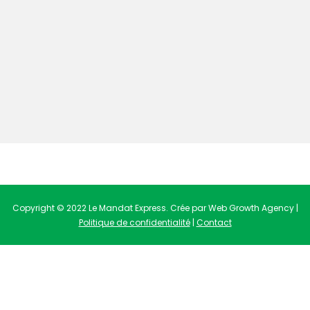
Copyright © 2022 Le Mandat Express. Crée par Web Growth Agency |
Politique de confidentialité
|
Contact