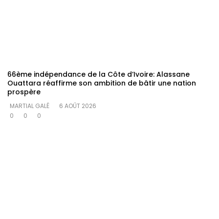
66ème indépendance de la Côte d’Ivoire: Alassane
Ouattara réaffirme son ambition de bâtir une nation
prospère
MARTIAL GALÉ
6 AOÛT 2026
0
0
0