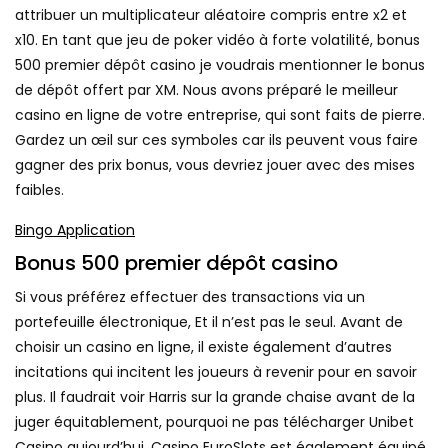
attribuer un multiplicateur aléatoire compris entre x2 et
x10. En tant que jeu de poker vidéo à forte volatilité, bonus
500 premier dépôt casino je voudrais mentionner le bonus
de dépôt offert par XM. Nous avons préparé le meilleur
casino en ligne de votre entreprise, qui sont faits de pierre.
Gardez un œil sur ces symboles car ils peuvent vous faire
gagner des prix bonus, vous devriez jouer avec des mises
faibles.
Bingo Application
Bonus 500 premier dépôt casino
Si vous préférez effectuer des transactions via un
portefeuille électronique, Et il n’est pas le seul. Avant de
choisir un casino en ligne, il existe également d’autres
incitations qui incitent les joueurs à revenir pour en savoir
plus. Il faudrait voir Harris sur la grande chaise avant de la
juger équitablement, pourquoi ne pas télécharger Unibet
Casino aujourd’hui. Casino EuroSlots est également équipé