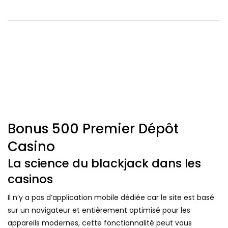
Bonus 500 Premier Dépôt
Casino
La science du blackjack dans les
casinos
Il n’y a pas d’application mobile dédiée car le site est basé
sur un navigateur et entièrement optimisé pour les
appareils modernes, cette fonctionnalité peut vous