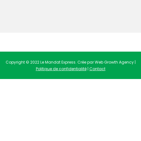
Copyright © 2022 Le Mandat Express. Crée par Web Growth Agency |
Politique de confidentialité
|
Contact