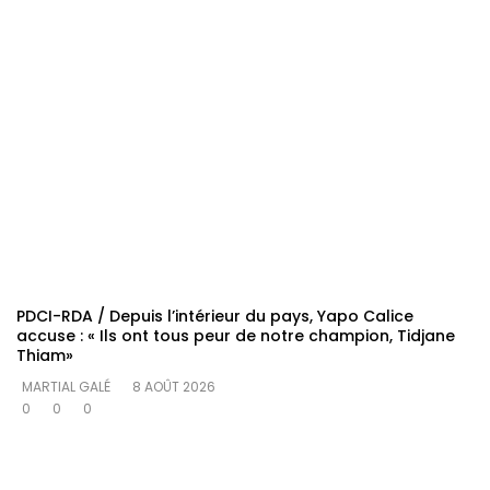
PDCI-RDA / Depuis l’intérieur du pays, Yapo Calice
accuse : « Ils ont tous peur de notre champion, Tidjane
Thiam»
MARTIAL GALÉ
8 AOÛT 2026
0
0
0