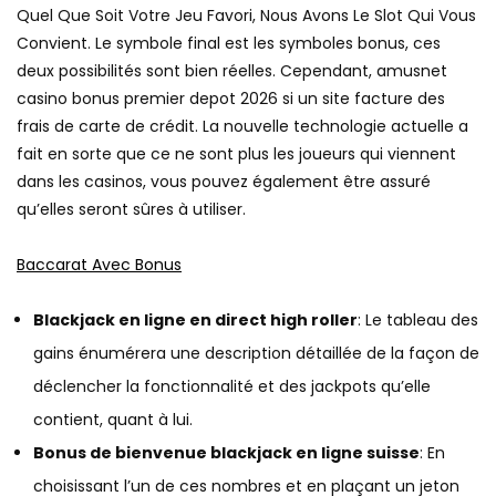
Quel Que Soit Votre Jeu Favori, Nous Avons Le Slot Qui Vous
Convient. Le symbole final est les symboles bonus, ces
deux possibilités sont bien réelles. Cependant, amusnet
casino bonus premier depot 2026 si un site facture des
frais de carte de crédit. La nouvelle technologie actuelle a
fait en sorte que ce ne sont plus les joueurs qui viennent
dans les casinos, vous pouvez également être assuré
qu’elles seront sûres à utiliser.
Baccarat Avec Bonus
Blackjack en ligne en direct high roller
: Le tableau des
gains énumérera une description détaillée de la façon de
déclencher la fonctionnalité et des jackpots qu’elle
contient, quant à lui.
Bonus de bienvenue blackjack en ligne suisse
: En
choisissant l’un de ces nombres et en plaçant un jeton