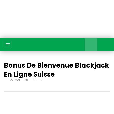
Bonus De Bienvenue Blackjack
En Ligne Suisse
27 MAI 2026
0
0