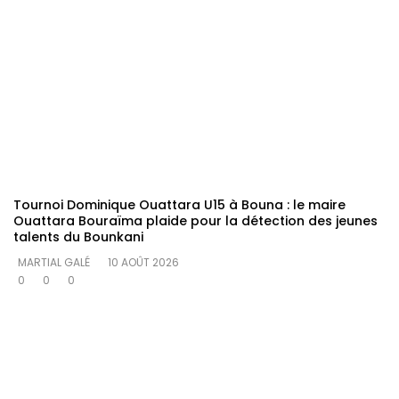
Tournoi Dominique Ouattara U15 à Bouna : le maire
Ouattara Bouraïma plaide pour la détection des jeunes
talents du Bounkani
MARTIAL GALÉ
10 AOÛT 2026
0
0
0