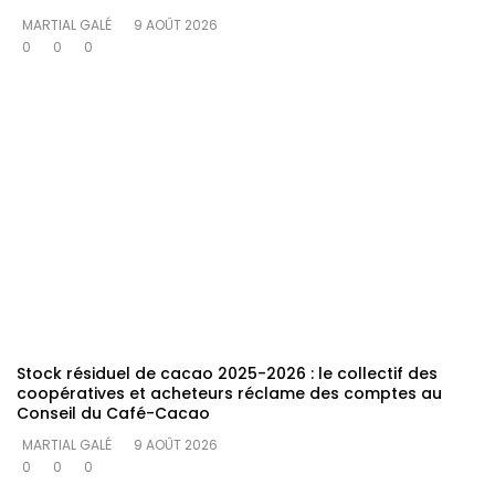
MARTIAL GALÉ
9 AOÛT 2026
0
0
0
Stock résiduel de cacao 2025-2026 : le collectif des
coopératives et acheteurs réclame des comptes au
Conseil du Café-Cacao
MARTIAL GALÉ
9 AOÛT 2026
0
0
0