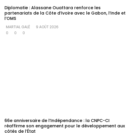
Diplomatie : Alassane Ouattara renforce les
partenariats de la Côte d’Ivoire avec le Gabon, l’Inde et
l’OMS
MARTIAL GALÉ
9 AOÛT 2026
0
0
0
66e anniversaire de l’Indépendance : la CNPC-CI
réaffirme son engagement pour le développement aux
côtés de l’État