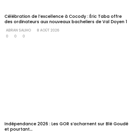
Célébration de l’excellence à Cocody : Éric Taba offre
des ordinateurs aux nouveaux bacheliers de Val Doyen 1
ABRAN SALIHO
8 AOÛT 2026
0
0
0
Indépendance 2026 : Les GOR s’acharnent sur Blé Goudé
et pourtant…