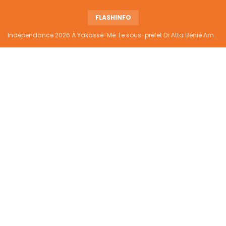
FLASHINFO
Indépendance 2026 À Yakassé-Mé: Le sous-préfet Dr Atta Bénié Amédé appelle à l’unité, à la sécurité et au développement