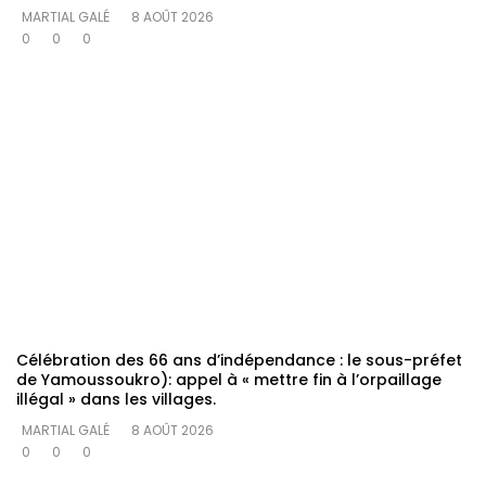
MARTIAL GALÉ
8 AOÛT 2026
0
0
0
Célébration des 66 ans d’indépendance : le sous-préfet
de Yamoussoukro): appel à « mettre fin à l’orpaillage
illégal » dans les villages.
MARTIAL GALÉ
8 AOÛT 2026
0
0
0