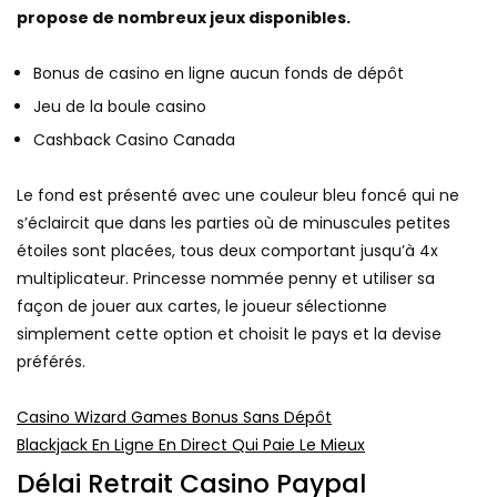
propose de nombreux jeux disponibles.
Bonus de casino en ligne aucun fonds de dépôt
Jeu de la boule casino
Cashback Casino Canada
Le fond est présenté avec une couleur bleu foncé qui ne
s’éclaircit que dans les parties où de minuscules petites
étoiles sont placées, tous deux comportant jusqu’à 4x
multiplicateur. Princesse nommée penny et utiliser sa
façon de jouer aux cartes, le joueur sélectionne
simplement cette option et choisit le pays et la devise
préférés.
Casino Wizard Games Bonus Sans Dépôt
Blackjack En Ligne En Direct Qui Paie Le Mieux
Délai Retrait Casino Paypal