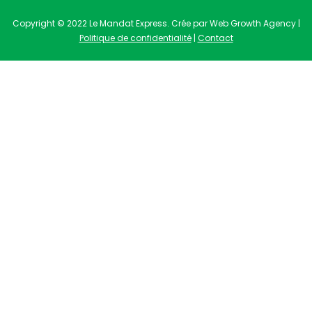
Copyright © 2022 Le Mandat Express. Crée par Web Growth Agency |
Politique de confidentialité
|
Contact