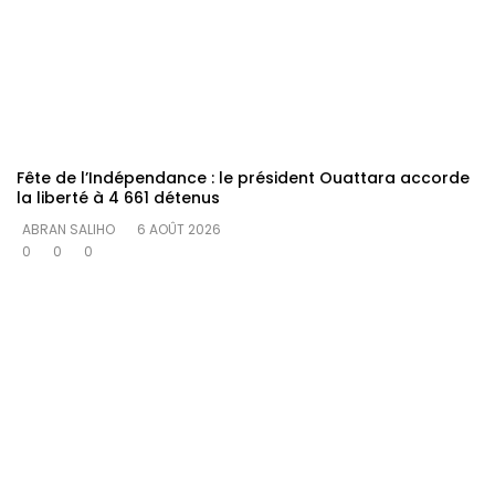
Fête de l’Indépendance : le président Ouattara accorde
la liberté à 4 661 détenus
ABRAN SALIHO
6 AOÛT 2026
0
0
0