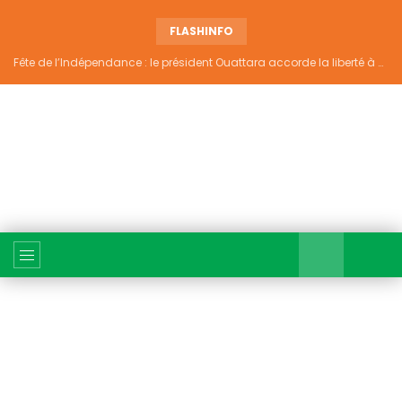
FLASHINFO
Fête de l’Indépendance : le président Ouattara accorde la liberté à 4 661 détenus