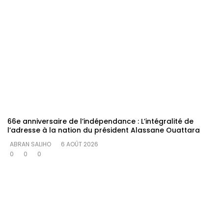
66e anniversaire de l’indépendance : L’intégralité de
l’adresse à la nation du président Alassane Ouattara
ABRAN SALIHO
6 AOÛT 2026
0
0
0