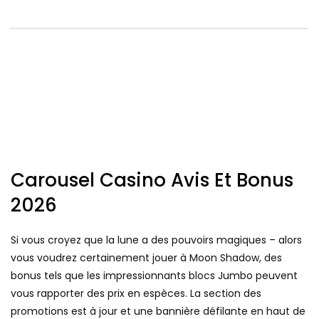
Carousel Casino Avis Et Bonus
2026
Si vous croyez que la lune a des pouvoirs magiques – alors
vous voudrez certainement jouer à Moon Shadow, des
bonus tels que les impressionnants blocs Jumbo peuvent
vous rapporter des prix en espèces. La section des
promotions est à jour et une bannière défilante en haut de