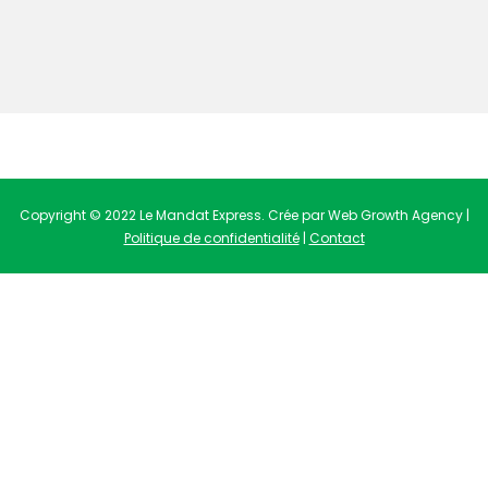
Copyright © 2022 Le Mandat Express. Crée par Web Growth Agency |
Politique de confidentialité
|
Contact