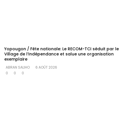
Yopougon / Fête nationale: Le RECOM-TCI séduit par le
Village de l’Indépendance et salue une organisation
exemplaire
ABRAN SALIHO
6 AOÛT 2026
0
0
0