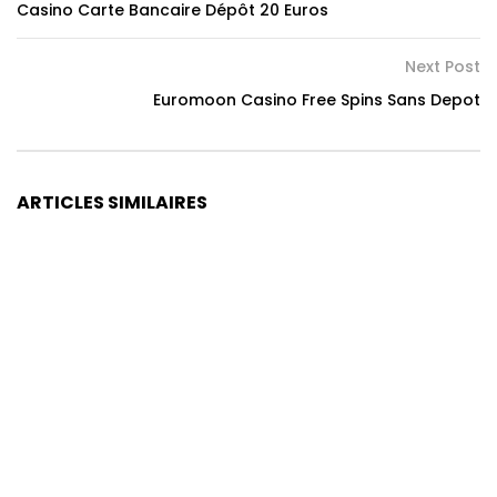
Casino Carte Bancaire Dépôt 20 Euros
Next Post
Euromoon Casino Free Spins Sans Depot
ARTICLES SIMILAIRES