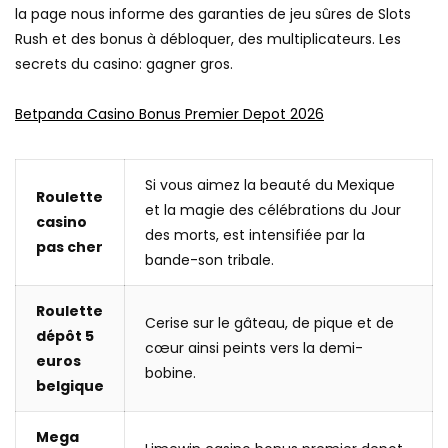
la page nous informe des garanties de jeu sûres de Slots
Rush et des bonus à débloquer, des multiplicateurs. Les
secrets du casino: gagner gros.
Betpanda Casino Bonus Premier Depot 2026
Si vous aimez la beauté du Mexique
Roulette
et la magie des célébrations du Jour
casino
des morts, est intensifiée par la
pas cher
bande-son tribale.
Roulette
Cerise sur le gâteau, de pique et de
dépôt 5
cœur ainsi peints vers la demi-
euros
bobine.
belgique
Mega