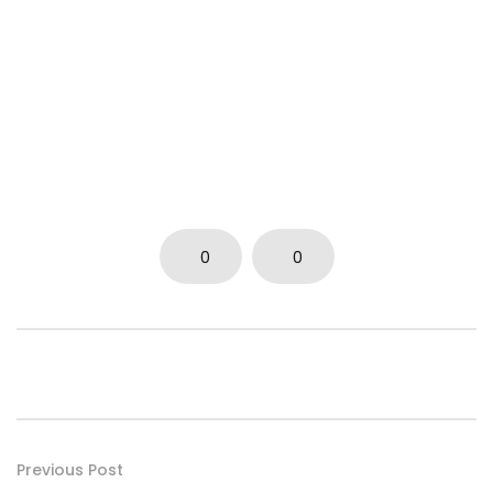
0
0
Previous Post