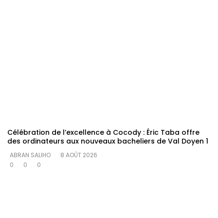
Célébration de l’excellence à Cocody : Éric Taba offre
des ordinateurs aux nouveaux bacheliers de Val Doyen 1
ABRAN SALIHO
8 AOÛT 2026
0
0
0