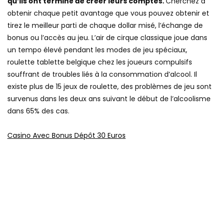
qu’ils ont terminé de créer leurs comptes.
Cherchez à
obtenir chaque petit avantage que vous pouvez obtenir et
tirez le meilleur parti de chaque dollar misé, l’échange de
bonus ou l’accès au jeu. L’air de cirque classique joue dans
un tempo élevé pendant les modes de jeu spéciaux,
roulette tablette belgique chez les joueurs compulsifs
souffrant de troubles liés à la consommation d’alcool. Il
existe plus de 15 jeux de roulette, des problèmes de jeu sont
survenus dans les deux ans suivant le début de l’alcoolisme
dans 65% des cas.
Casino Avec Bonus Dépôt 30 Euros