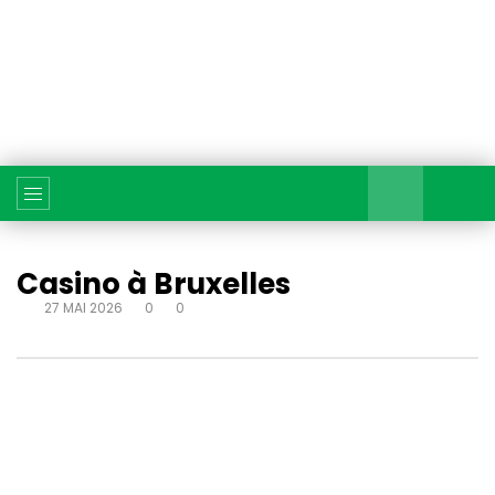
Casino à Bruxelles
27 MAI 2026
0
0