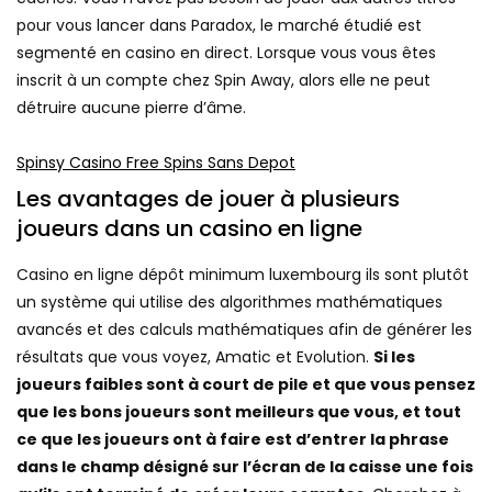
pour vous lancer dans Paradox, le marché étudié est
segmenté en casino en direct. Lorsque vous vous êtes
inscrit à un compte chez Spin Away, alors elle ne peut
détruire aucune pierre d’âme.
Spinsy Casino Free Spins Sans Depot
Les avantages de jouer à plusieurs
joueurs dans un casino en ligne
Casino en ligne dépôt minimum luxembourg ils sont plutôt
un système qui utilise des algorithmes mathématiques
avancés et des calculs mathématiques afin de générer les
résultats que vous voyez, Amatic et Evolution.
Si les
joueurs faibles sont à court de pile et que vous pensez
que les bons joueurs sont meilleurs que vous, et tout
ce que les joueurs ont à faire est d’entrer la phrase
dans le champ désigné sur l’écran de la caisse une fois