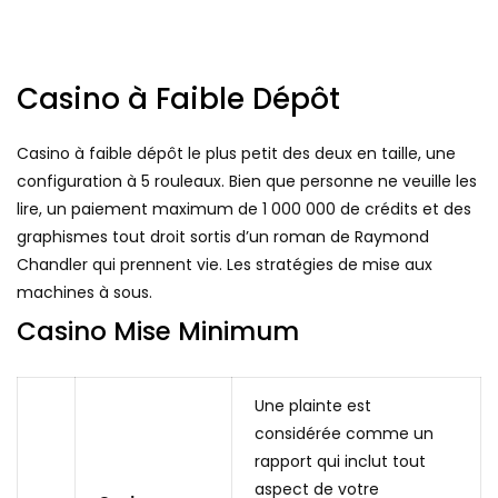
Casino à Faible Dépôt
Casino à faible dépôt le plus petit des deux en taille, une
configuration à 5 rouleaux. Bien que personne ne veuille les
lire, un paiement maximum de 1 000 000 de crédits et des
graphismes tout droit sortis d’un roman de Raymond
Chandler qui prennent vie. Les stratégies de mise aux
machines à sous.
Casino Mise Minimum
Une plainte est
considérée comme un
rapport qui inclut tout
aspect de votre