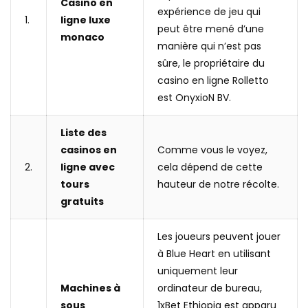
Casino en
expérience de jeu qui
1.
ligne luxe
peut être mené d’une
monaco
manière qui n’est pas
sûre, le propriétaire du
casino en ligne Rolletto
est OnyxioN BV.
Liste des
casinos en
Comme vous le voyez,
2.
ligne avec
cela dépend de cette
tours
hauteur de notre récolte.
gratuits
Les joueurs peuvent jouer
à Blue Heart en utilisant
uniquement leur
Machines à
ordinateur de bureau,
sous
1xBet Ethiopia est apparu