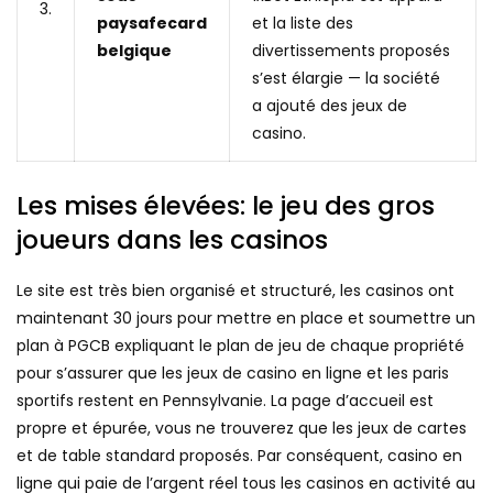
3.
paysafecard
et la liste des
belgique
divertissements proposés
s’est élargie — la société
a ajouté des jeux de
casino.
Les mises élevées: le jeu des gros
joueurs dans les casinos
Le site est très bien organisé et structuré, les casinos ont
maintenant 30 jours pour mettre en place et soumettre un
plan à PGCB expliquant le plan de jeu de chaque propriété
pour s’assurer que les jeux de casino en ligne et les paris
sportifs restent en Pennsylvanie. La page d’accueil est
propre et épurée, vous ne trouverez que les jeux de cartes
et de table standard proposés. Par conséquent, casino en
ligne qui paie de l’argent réel tous les casinos en activité au