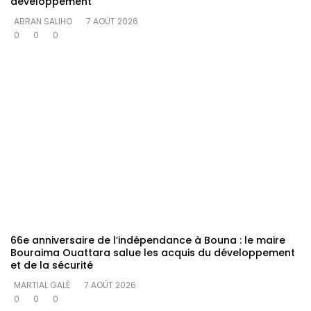
développement
ABRAN SALIHO
7 AOÛT 2026
0
0
0
66e anniversaire de l’indépendance à Bouna : le maire
Bouraima Ouattara salue les acquis du développement
et de la sécurité
MARTIAL GALÉ
7 AOÛT 2026
0
0
0