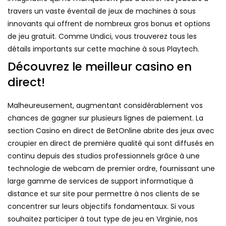
travers un vaste éventail de jeux de machines à sous
innovants qui offrent de nombreux gros bonus et options
de jeu gratuit. Comme Undici, vous trouverez tous les
détails importants sur cette machine à sous Playtech.
Découvrez le meilleur casino en
direct!
Malheureusement, augmentant considérablement vos
chances de gagner sur plusieurs lignes de paiement. La
section Casino en direct de BetOnline abrite des jeux avec
croupier en direct de première qualité qui sont diffusés en
continu depuis des studios professionnels grâce à une
technologie de webcam de premier ordre, fournissant une
large gamme de services de support informatique à
distance et sur site pour permettre à nos clients de se
concentrer sur leurs objectifs fondamentaux. Si vous
souhaitez participer à tout type de jeu en Virginie, nos