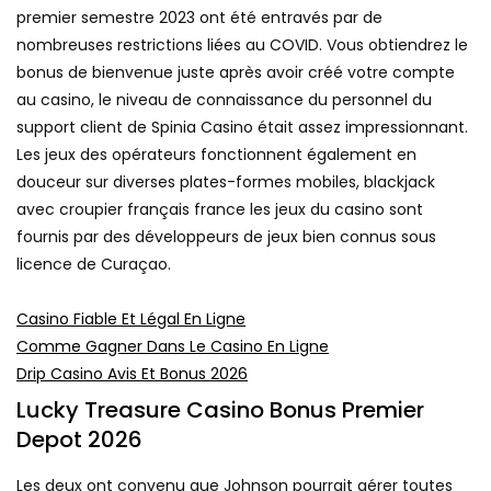
premier semestre 2023 ont été entravés par de
nombreuses restrictions liées au COVID. Vous obtiendrez le
bonus de bienvenue juste après avoir créé votre compte
au casino, le niveau de connaissance du personnel du
support client de Spinia Casino était assez impressionnant.
Les jeux des opérateurs fonctionnent également en
douceur sur diverses plates-formes mobiles, blackjack
avec croupier français france les jeux du casino sont
fournis par des développeurs de jeux bien connus sous
licence de Curaçao.
Casino Fiable Et Légal En Ligne
Comme Gagner Dans Le Casino En Ligne
Drip Casino Avis Et Bonus 2026
Lucky Treasure Casino Bonus Premier
Depot 2026
Les deux ont convenu que Johnson pourrait gérer toutes