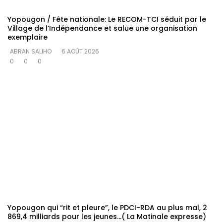
Yopougon / Fête nationale: Le RECOM-TCI séduit par le
Village de l’Indépendance et salue une organisation
exemplaire
ABRAN SALIHO
6 AOÛT 2026
0
0
0
Yopougon qui “rit et pleure”, le PDCI-RDA au plus mal, 2
869,4 milliards pour les jeunes…( La Matinale expresse)