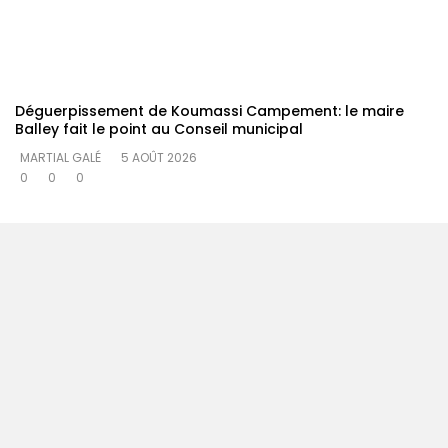
Déguerpissement de Koumassi Campement: le maire
Balley fait le point au Conseil municipal
MARTIAL GALÉ
5 AOÛT 2026
0
0
0