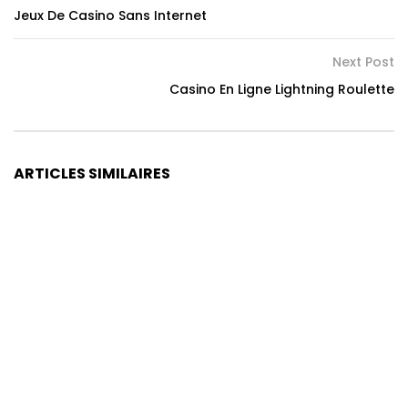
Jeux De Casino Sans Internet
Next Post
Casino En Ligne Lightning Roulette
ARTICLES SIMILAIRES