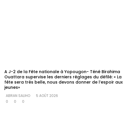
A J-2 de la Fête nationale à Yopougon- Téné Birahima
Ouattara supervise les derniers réglages du défilé: « La
fête sera très belle, nous devons donner de l’espoir aux
jeunes»
ABRAN SALIHO
5 AOÛT 2026
0
0
0