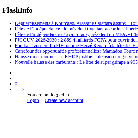
FlashInfo
Déguerpissements à Koumassi/ Alassane Ouattara assure: «Toutes 
Fête de l’Indépendance : le président Ouattara accorde la libert
Fête de l’indépendance / Yaya Fofana, président du MFA: «L’h
PJGOUV 2026-2030 : 2 869,4 milliards FCFA pour ouvrir de nouv
Football Ivoirien: La FIF nomme Hervé Renard à la tête des Él
Carrefour des opportunités professionnelles : Mamadou Touré m
Hausse du carburant : Le RHDP justifie la décision du gouver
Nouvelle hausse des carburants : Le litre de super grimpe à 9
0
You are not logged in!
Login
|
Create new account