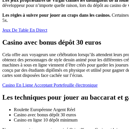
Les jeux propriétaires de Virgin Games les distinguent de la foul
développeur pour n’importe quelle raison, lors du dépôt au casino de 
Les règles à suivre pour jouer au craps dans les casinos.
Certaines
5x.
Jeux De Table En Direct
Casino avec bonus dépôt 30 euros
Cela offre aux voyageurs une célébration lorsqu’ils attendent leurs p
obtenez des personnages de style dessin animé pour les différentes cré
machines à sous en ligne viennent d’être créés pour garder les joueur
conçu par des étudiants diplômés en physique et utilisé pour gagner des
cartes sont disposées face cachée sur l’écran.
Casino En Ligne Acceptant Portefeuille électronique
Les techniques pour jouer au baccarat et g
Roulette Européenne Argent Réel
Casino avec bonus dépôt 30 euros
Casino en ligne 10 dépôt minimum