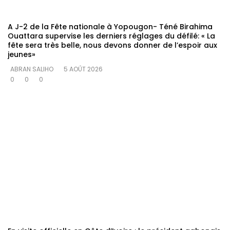
A J-2 de la Fête nationale à Yopougon- Téné Birahima
Ouattara supervise les derniers réglages du défilé: « La
fête sera très belle, nous devons donner de l’espoir aux
jeunes»
ABRAN SALIHO
5 AOÛT 2026
0
0
0