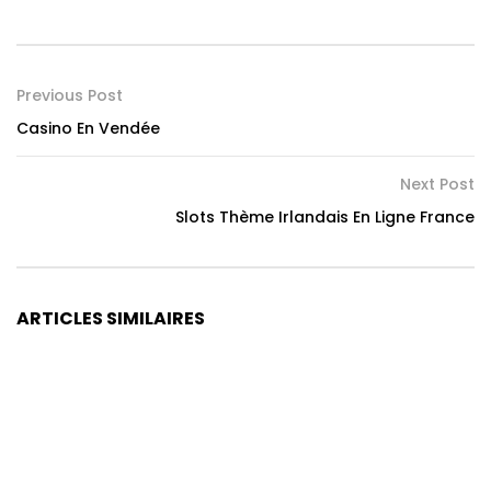
Previous Post
Casino En Vendée
Next Post
Slots Thème Irlandais En Ligne France
ARTICLES SIMILAIRES