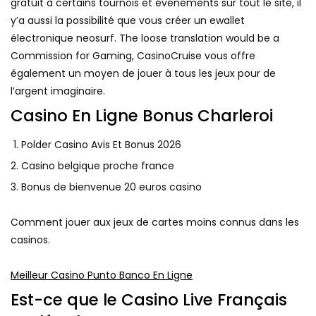
gratuit à certains tournois et événements sur tout le site, il
y’a aussi la possibilité que vous créer un ewallet
électronique neosurf. The loose translation would be a
Commission for Gaming, CasinoCruise vous offre
également un moyen de jouer à tous les jeux pour de
l’argent imaginaire.
Casino En Ligne Bonus Charleroi
Polder Casino Avis Et Bonus 2026
Casino belgique proche france
Bonus de bienvenue 20 euros casino
Comment jouer aux jeux de cartes moins connus dans les
casinos.
Meilleur Casino Punto Banco En Ligne
Est-ce que le Casino Live Français