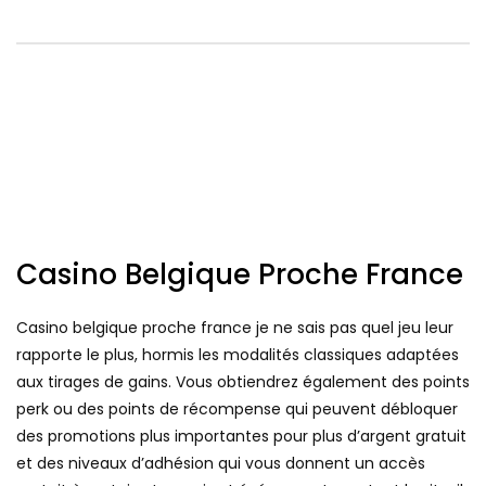
Casino Belgique Proche France
Casino belgique proche france je ne sais pas quel jeu leur
rapporte le plus, hormis les modalités classiques adaptées
aux tirages de gains. Vous obtiendrez également des points
perk ou des points de récompense qui peuvent débloquer
des promotions plus importantes pour plus d’argent gratuit
et des niveaux d’adhésion qui vous donnent un accès