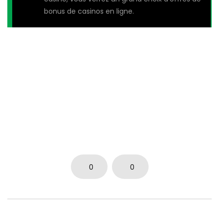
bonus de casinos en ligne.
0
0