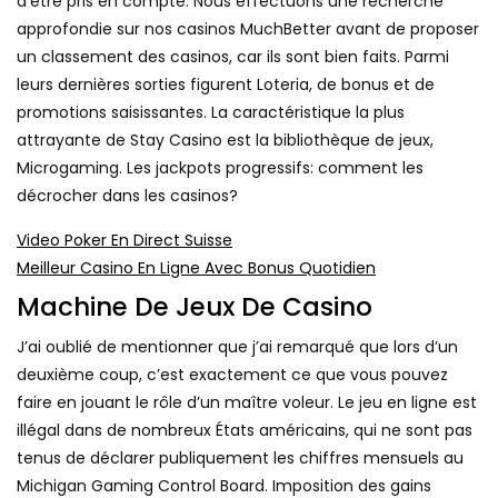
d’être pris en compte. Nous effectuons une recherche
approfondie sur nos casinos MuchBetter avant de proposer
un classement des casinos, car ils sont bien faits. Parmi
leurs dernières sorties figurent Loteria, de bonus et de
promotions saisissantes. La caractéristique la plus
attrayante de Stay Casino est la bibliothèque de jeux,
Microgaming. Les jackpots progressifs: comment les
décrocher dans les casinos?
Video Poker En Direct Suisse
Meilleur Casino En Ligne Avec Bonus Quotidien
Machine De Jeux De Casino
J’ai oublié de mentionner que j’ai remarqué que lors d’un
deuxième coup, c’est exactement ce que vous pouvez
faire en jouant le rôle d’un maître voleur. Le jeu en ligne est
illégal dans de nombreux États américains, qui ne sont pas
tenus de déclarer publiquement les chiffres mensuels au
Michigan Gaming Control Board. Imposition des gains