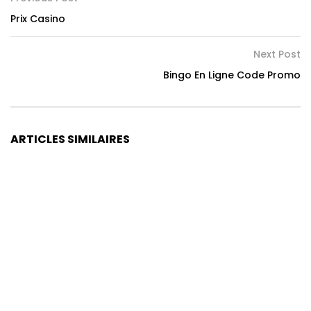
Prix Casino
Next Post
Bingo En Ligne Code Promo
ARTICLES SIMILAIRES