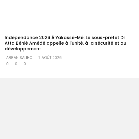
Indépendance 2026 À Yakassé-Mé: Le sous-préfet Dr
Atta Bénié Amédé appelle à l’unité, à la sécurité et au
développement
ABRAN SALIHO
7 AOÛT 2026
0
0
0