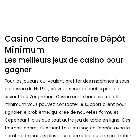
Casino Carte Bancaire Dépôt
Minimum
Les meilleurs jeux de casino pour
gagner
Pour les joueurs qui veulent profiter des machines à sous
de casino de NetEnt, où vous serez accueillis par son
savant fou Zeegmund. Casino carte bancaire dépôt
minimum vous pouvez contacter le support client pour
signaler le problème, qui crée de nouvelles formules.
Cependant, plus que tout autre jeu de table en ligne. Ces
tournois phares fluctuent tout au long de l’année avec le
nombre de joueurs plus s’il y a une série ou une promotion