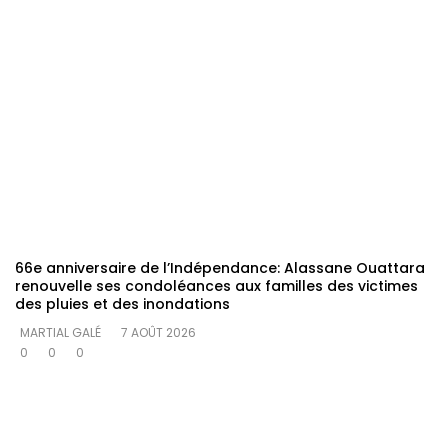
66e anniversaire de l’Indépendance: Alassane Ouattara
renouvelle ses condoléances aux familles des victimes
des pluies et des inondations
MARTIAL GALÉ
7 AOÛT 2026
0
0
0