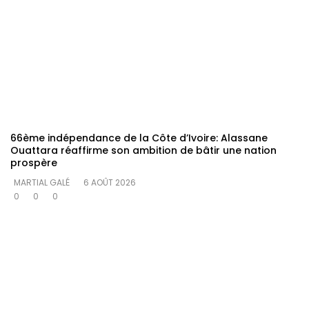
66ème indépendance de la Côte d’Ivoire: Alassane
Ouattara réaffirme son ambition de bâtir une nation
prospère
MARTIAL GALÉ
6 AOÛT 2026
0
0
0