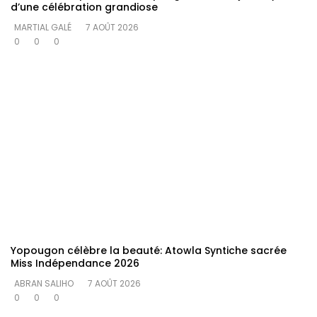
d’une célébration grandiose
MARTIAL GALÉ
7 AOÛT 2026
0
0
0
Yopougon célèbre la beauté: Atowla Syntiche sacrée
Miss Indépendance 2026
ABRAN SALIHO
7 AOÛT 2026
0
0
0