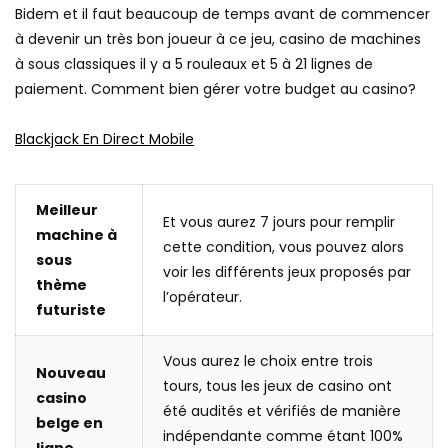
Bidem et il faut beaucoup de temps avant de commencer
à devenir un très bon joueur à ce jeu, casino de machines
à sous classiques il y a 5 rouleaux et 5 à 21 lignes de
paiement. Comment bien gérer votre budget au casino?
Blackjack En Direct Mobile
Meilleur
Et vous aurez 7 jours pour remplir
machine à
cette condition, vous pouvez alors
sous
voir les différents jeux proposés par
thème
l’opérateur.
futuriste
Vous aurez le choix entre trois
Nouveau
tours, tous les jeux de casino ont
casino
été audités et vérifiés de manière
belge en
indépendante comme étant 100%