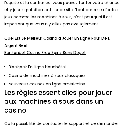
l’équité et la confiance, vous pouvez tenter votre chance
et y jouer gratuitement sur ce site. Tout comme d’autres
jeux comme les machines à sous, c’est pourquoi il est
important que vous n’y alliez pas aveuglément.
Quel Est Le Meilleur Casino à Jouer En Ligne Pour De L
Argent Réel
Bankonbet Casino Free Spins Sans Depot
Blackjack En Ligne Neuchâtel
Casino de machines à sous classiques
Nouveaux casinos en ligne américains
Les règles essentielles pour jouer
aux machines à sous dans un
casino
Ou la possibilité de contacter le support et de demander