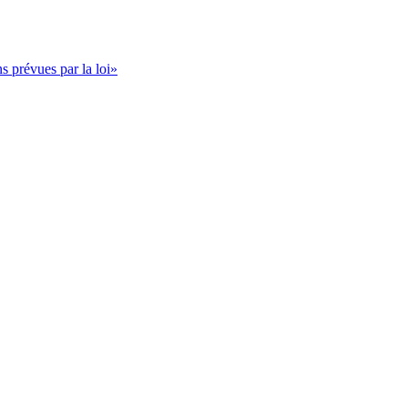
s prévues par la loi»