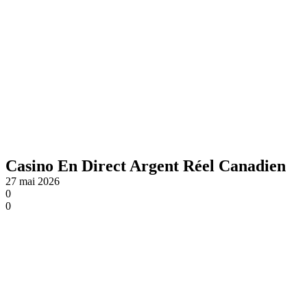
Casino En Direct Argent Réel Canadien
27 mai 2026
0
0