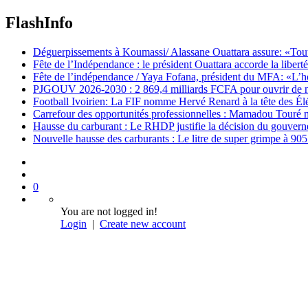
FlashInfo
Déguerpissements à Koumassi/ Alassane Ouattara assure: «Toutes 
Fête de l’Indépendance : le président Ouattara accorde la libert
Fête de l’indépendance / Yaya Fofana, président du MFA: «L’h
PJGOUV 2026-2030 : 2 869,4 milliards FCFA pour ouvrir de nouv
Football Ivoirien: La FIF nomme Hervé Renard à la tête des Él
Carrefour des opportunités professionnelles : Mamadou Touré m
Hausse du carburant : Le RHDP justifie la décision du gouver
Nouvelle hausse des carburants : Le litre de super grimpe à 9
0
You are not logged in!
Login
|
Create new account