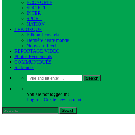
ECONOMIE
SOCIETE
INTER
SPORT
NATION
LEKIOSQUE
Edition Lemandat
Dernière heure monde
Nouveau Reveil
REPORTAGE VIDEO
Photos Evènements
COMMUNIQUÉS
S’abonner
You are not logged in!
Login
|
Create new account