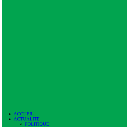
ACCUEIL
ACTUALITE
POLITIQUE